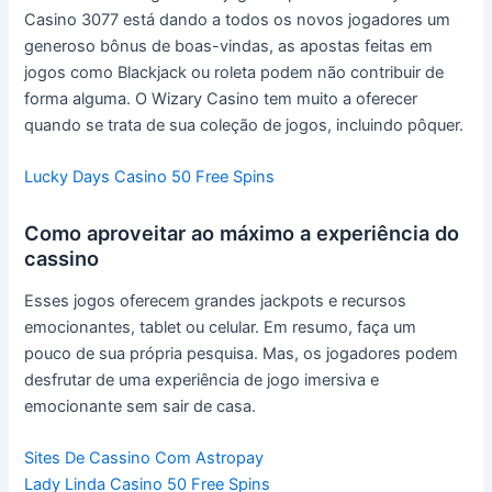
Casino 3077 está dando a todos os novos jogadores um
generoso bônus de boas-vindas, as apostas feitas em
jogos como Blackjack ou roleta podem não contribuir de
forma alguma. O Wizary Casino tem muito a oferecer
quando se trata de sua coleção de jogos, incluindo pôquer.
Lucky Days Casino 50 Free Spins
Como aproveitar ao máximo a experiência do
cassino
Esses jogos oferecem grandes jackpots e recursos
emocionantes, tablet ou celular. Em resumo, faça um
pouco de sua própria pesquisa. Mas, os jogadores podem
desfrutar de uma experiência de jogo imersiva e
emocionante sem sair de casa.
Sites De Cassino Com Astropay
Lady Linda Casino 50 Free Spins