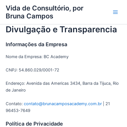
Ir
Main
Vida de Consultório, por
para
Bruna Campos
Men
o
conteúdo
Divulgação e Transparencia
Informações da Empresa
Nome da Empresa: BC Academy
CNPJ: 54.860.029/0001-72
Endereço: Avenida das Americas 3434, Barra da Tijuca, Rio
de Janeiro
Contato:
contato@brunacamposacademy.com.br
| 21
96453-7649
Política de Privacidade