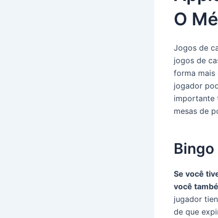
O Mé
Jogos de ca
jogos de ca
forma mais 
jogador pod
importante 
mesas de po
Bingo 
Se você tiv
você també
jugador tie
de que expir