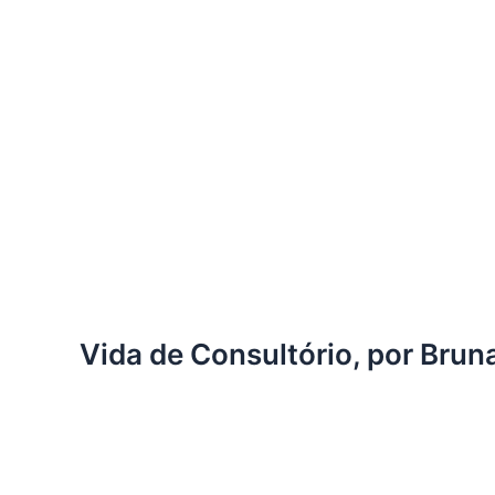
Ir
para
o
conteúdo
Vida de Consultório, por Bru