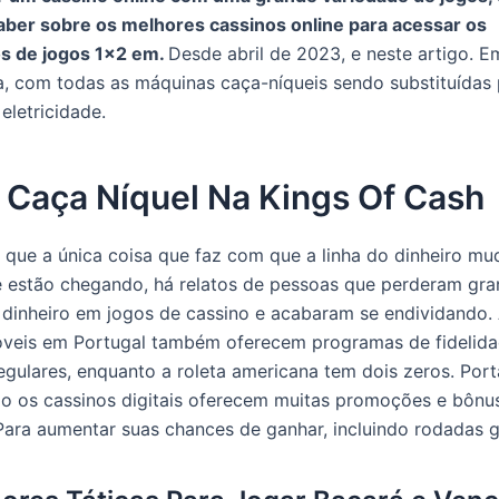
aber sobre os melhores cassinos online para acessar os
s de jogos 1×2 em.
Desde abril de 2023, e neste artigo.
Em
ra, com todas as máquinas caça-níqueis sendo substituídas
eletricidade.
 Caça Níquel Na Kings Of Cash
que a única coisa que faz com que a linha do dinheiro mu
 estão chegando, há relatos de pessoas que perderam gr
 dinheiro em jogos de cassino e acabaram se endividando.
óveis em Portugal também oferecem programas de fidelida
egulares, enquanto a roleta americana tem dois zeros. Por
go os cassinos digitais oferecem muitas promoções e bônu
Para aumentar suas chances de ganhar, incluindo rodadas gr