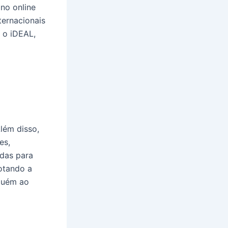
no online
ternacionais
 o iDEAL,
lém disso,
es,
adas para
dotando a
lguém ao