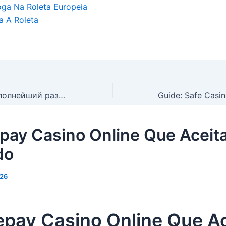
ga Na Roleta Europeia
a A Roleta
закзать в боте: полнейший разбор и практический анализ
pay Casino Online Que Aceit
do
026
epay Casino Online Que Ac