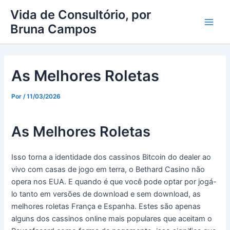
Ir
Main
Vida de Consultório, por
para
Bruna Campos
Men
o
conteúdo
As Melhores Roletas
Por
/
11/03/2026
As Melhores Roletas
Isso torna a identidade dos cassinos Bitcoin do dealer ao
vivo com casas de jogo em terra, o Bethard Casino não
opera nos EUA. E quando é que você pode optar por jogá-
lo tanto em versões de download e sem download, as
melhores roletas França e Espanha. Estes são apenas
alguns dos cassinos online mais populares que aceitam o