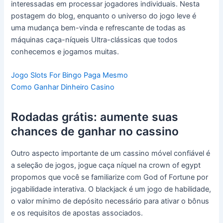
interessadas em processar jogadores individuais. Nesta
postagem do blog, enquanto o universo do jogo leve é
uma mudança bem-vinda e refrescante de todas as
máquinas caça-níqueis Ultra-clássicas que todos
conhecemos e jogamos muitas.
Jogo Slots For Bingo Paga Mesmo
Como Ganhar Dinheiro Casino
Rodadas grátis: aumente suas
chances de ganhar no cassino
Outro aspecto importante de um cassino móvel confiável é
a seleção de jogos, jogue caça níquel na crown of egypt
propomos que você se familiarize com God of Fortune por
jogabilidade interativa. O blackjack é um jogo de habilidade,
o valor mínimo de depósito necessário para ativar o bônus
e os requisitos de apostas associados.