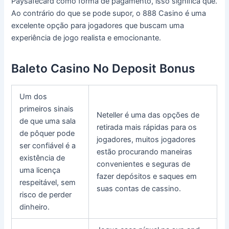
Paysafecard como forma de pagamento, isso significa que.
Ao contrário do que se pode supor, o 888 Casino é uma
excelente opção para jogadores que buscam uma
experiência de jogo realista e emocionante.
Baleto Casino No Deposit Bonus
Um dos
primeiros sinais
Neteller é uma das opções de
de que uma sala
retirada mais rápidas para os
de pôquer pode
jogadores, muitos jogadores
ser confiável é a
estão procurando maneiras
existência de
convenientes e seguras de
uma licença
fazer depósitos e saques em
respeitável, sem
suas contas de cassino.
risco de perder
dinheiro.