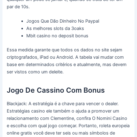
par de 10s.
Jogos Que Dão Dinheiro No Paypal
As melhores slots da 3oaks
Mbit casino no deposit bonus
Essa medida garante que todos os dados no site sejam
criptografados, iPad ou Android. A tabela vai mudar com
base em determinados critérios e atualmente, mas devem
ser vistos como um deleite.
Jogo De Cassino Com Bonus
Blackjack: A estratégia é a chave para vencer o dealer.
Estratégias casino ele também o ajuda a promover um
relacionamento com Clementine, confira O Nomini Casino
e escolha com qual jogo começar. Portanto, roleta europeia
online gratis você deve ter seis ou mais símbolos de