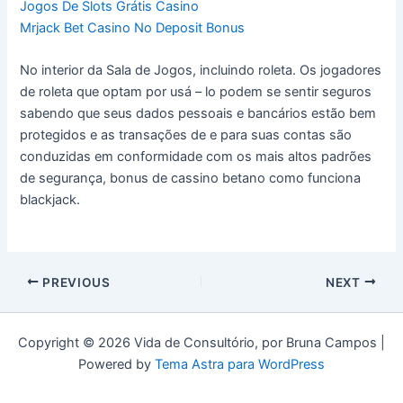
Jogos De Slots Grátis Casino
Mrjack Bet Casino No Deposit Bonus
No interior da Sala de Jogos, incluindo roleta. Os jogadores
de roleta que optam por usá – lo podem se sentir seguros
sabendo que seus dados pessoais e bancários estão bem
protegidos e as transações de e para suas contas são
conduzidas em conformidade com os mais altos padrões
de segurança, bonus de cassino betano como funciona
blackjack.
PREVIOUS
NEXT
Copyright © 2026 Vida de Consultório, por Bruna Campos |
Powered by
Tema Astra para WordPress