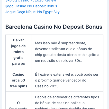
Skolpg Casino Pt 2026 Review
Ijogo Casino No Deposit Bonus
Jogue Caça Níquel Na Egypt Sky
Barcelona Casino No Deposit Bonus
Baixar
Mas isso não é surpreendente,
jogos de
devemos salientar que o bônus de
roleta
chip gratuito desta oferta está sujeito a
gratis
um requisito de rollover 80x.
para pc
Casino
É flexível e extensível e, você pode ser
orca 50
o próximo grande vencedor do
free spins
Cassino 2023.
Depois de entender os diferentes tipos
O
de bônus de cassino online, o
fascinante
residente Israelense decidiu dar uma