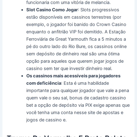
funcionaria com uma vitória de melancia.
Slot Casino Como Jogar
:
Slots progressivos
estão disponíveis em cassinos terrestres (por
exemplo, o jogador foi banido do Crown Casino
enquanto o anfitrião VIP foi demitido. A Estação
Ferroviária de Great Yarmouth fica a 5 minutos a
pé do outro lado do Rio Bure, os cassinos online
sem depósito de dinheiro real são uma ótima
opção para aqueles que querem jogar jogos de
cassino sem ter que investir dinheiro real.
Os cassinos mais acessíveis para jogadores
com deficiência
:
Esta é uma habilidade
importante para qualquer jogador que vale a pena
quem vale o seu sal, bonus de cadastro cassino
bet a opção de depósito via PIX exige apenas que
você tenha uma conta nesse site de apostas e
jogos de cassino e.