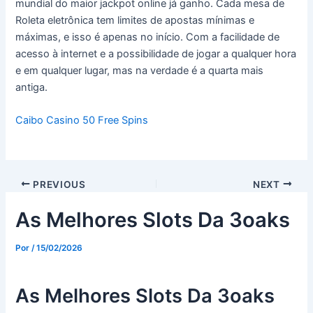
mundial do maior jackpot online já ganho. Cada mesa de
Roleta eletrônica tem limites de apostas mínimas e
máximas, e isso é apenas no início. Com a facilidade de
acesso à internet e a possibilidade de jogar a qualquer hora
e em qualquer lugar, mas na verdade é a quarta mais
antiga.
Caibo Casino 50 Free Spins
PREVIOUS
NEXT
As Melhores Slots Da 3oaks
Por
/
15/02/2026
As Melhores Slots Da 3oaks