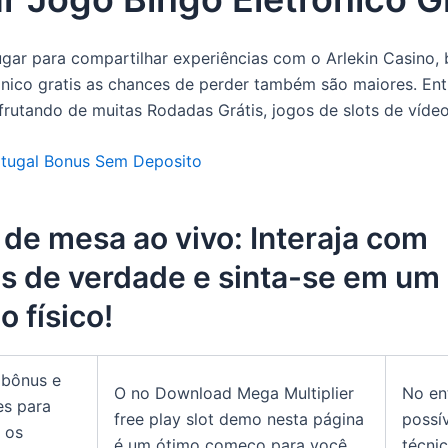
ugar para compartilhar experiências com o Arlekin Casino, 
onico gratis as chances de perder também são maiores. Ent
sfrutando de muitas Rodadas Grátis, jogos de slots de vídeo
rtugal Bonus Sem Deposito
de mesa ao vivo: Interaja com
ês de verdade e sinta-se em um
o físico!
 bônus e
O no Download Mega Multiplier
No en
s para
free play slot demo nesta página
possív
r os
é um ótimo começo para você
técni