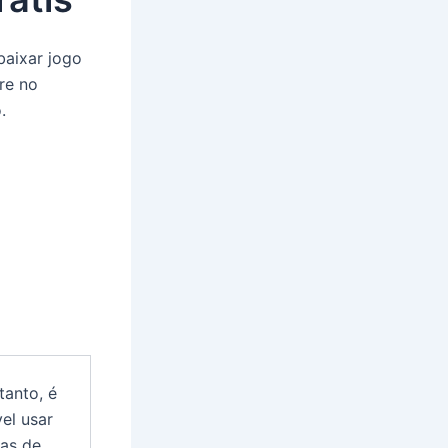
baixar jogo
re no
.
tanto, é
el usar
cas de