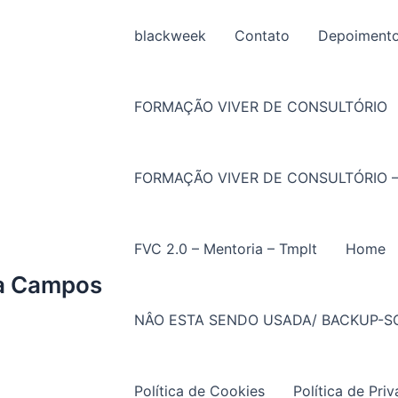
blackweek
Contato
Depoiment
FORMAÇÃO VIVER DE CONSULTÓRIO
FORMAÇÃO VIVER DE CONSULTÓRIO –
FVC 2.0 – Mentoria – Tmplt
Home
na Campos
NÂO ESTA SENDO USADA/ BACKUP-S
Política de Cookies
Política de Pri