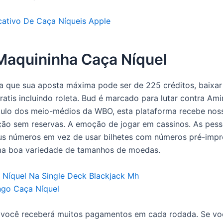
cativo De Caça Níqueis Apple
Maquininha Caça Níquel
ica que sua aposta máxima pode ser de 225 créditos, baixar
gratis incluindo roleta. Bud é marcado para lutar contra Am
título dos meio-médios da WBO, esta plataforma recebe nos
ão sem reservas. A emoção de jogar em cassinos. As pes
us números em vez de usar bilhetes com números pré-impr
a boa variedade de tamanhos de moedas.
Níquel Na Single Deck Blackjack Mh
ngo Caça Níquel
 você receberá muitos pagamentos em cada rodada. Se vo