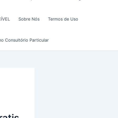
ÍVEL
Sobre Nós
Termos de Uso
no Consultório Particular
ratis