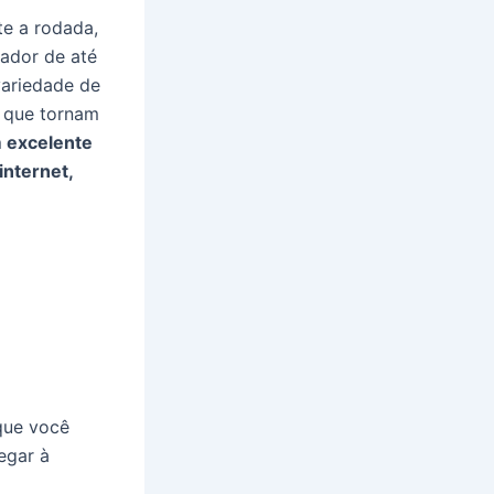
e a rodada,
ador de até
variedade de
s que tornam
 excelente
internet,
que você
egar à