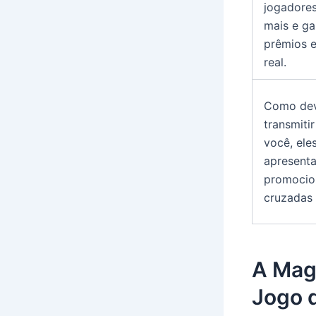
jogadores
mais e ga
prêmios e
real.
Como de
transmitir
você, ele
apresent
promocio
cruzadas 
A Mag
Jogo 