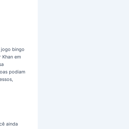
 jogo bingo
ir Khan em
sa
soas podiam
essos,
cê ainda