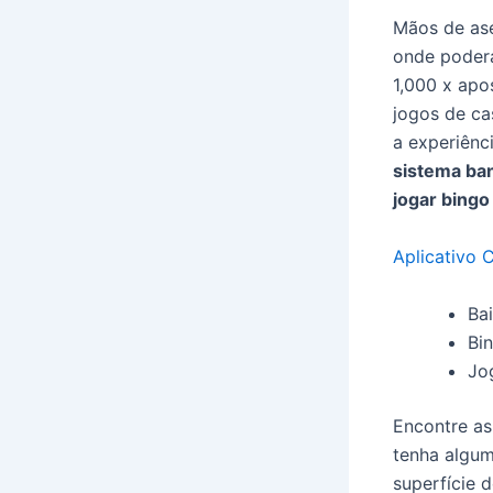
Mãos de ase
onde poderá
1,000 x apo
jogos de ca
a experiênc
sistema ban
jogar bingo
Aplicativo 
Bai
Bi
Jo
Encontre as
tenha algum
superfície 