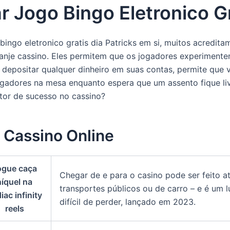
r Jogo Bingo Eletronico G
 bingo eletronico gratis dia Patricks em si, muitos acredita
anje cassino. Eles permitem que os jogadores experimente
 depositar qualquer dinheiro em suas contas, permite que 
ogadores na mesa enquanto espera que um assento fique liv
ator de sucesso no cassino?
 Cassino Online
ogue caça
Chegar de e para o casino pode ser feito a
níquel na
transportes públicos ou de carro – e é um l
iac infinity
difícil de perder, lançado em 2023.
reels