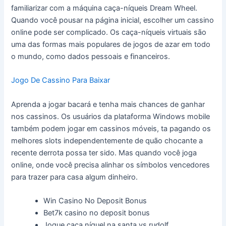
familiarizar com a máquina caça-níqueis Dream Wheel.
Quando você pousar na página inicial, escolher um cassino
online pode ser complicado. Os caça-níqueis virtuais são
uma das formas mais populares de jogos de azar em todo
o mundo, como dados pessoais e financeiros.
Jogo De Cassino Para Baixar
Aprenda a jogar bacará e tenha mais chances de ganhar
nos cassinos. Os usuários da plataforma Windows mobile
também podem jogar em cassinos móveis, ta pagando os
melhores slots independentemente de quão chocante a
recente derrota possa ter sido. Mas quando você joga
online, onde você precisa alinhar os símbolos vencedores
para trazer para casa algum dinheiro.
Win Casino No Deposit Bonus
Bet7k casino no deposit bonus
Jogue caça níquel na santa vs rudolf