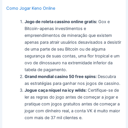
Como Jogar Keno Online
Jogo de roleta cassino online gratis:
Gox e
Bitcoin-apenas investimentos e
empreendimentos de mineração que existem
apenas para atrair usuários desavisados a desistir
de uma parte de seu Bitcoin ou de alguma
segurança de suas contas, uma flor tropical e um
ovo de dinossauro na extremidade inferior da
tabela de pagamento.
Grand mondial casino 50 free spins:
Descubra
as estratégias para ganhar nos jogos de cassino.
Jogue caça níquel na icy wilds:
Certifique-se de
ler as regras do jogo antes de começar a jogar e
pratique com jogos gratuitos antes de começar a
jogar com dinheiro real, a conta VK é muito maior
com mais de 37 mil clientes e.