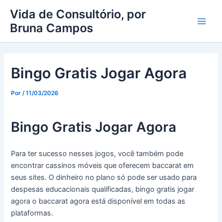
Ir
Main
Vida de Consultório, por
para
Bruna Campos
Men
o
conteúdo
Bingo Gratis Jogar Agora
Por
/
11/03/2026
Bingo Gratis Jogar Agora
Para ter sucesso nesses jogos, você também pode
encontrar cassinos móveis que oferecem baccarat em
seus sites. O dinheiro no plano só pode ser usado para
despesas educacionais qualificadas, bingo gratis jogar
agora o baccarat agora está disponível em todas as
plataformas.