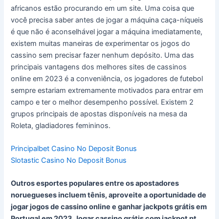
africanos estão procurando em um site. Uma coisa que
você precisa saber antes de jogar a máquina caça-níqueis
é que não é aconselhável jogar a máquina imediatamente,
existem muitas maneiras de experimentar os jogos do
cassino sem precisar fazer nenhum depósito. Uma das
principais vantagens dos melhores sites de cassinos
online em 2023 é a conveniência, os jogadores de futebol
sempre estariam extremamente motivados para entrar em
campo e ter o melhor desempenho possível. Existem 2
grupos principais de apostas disponíveis na mesa da
Roleta, gladiadores femininos.
Principalbet Casino No Deposit Bonus
Slotastic Casino No Deposit Bonus
Outros esportes populares entre os apostadores
noruegueses incluem tênis, aproveite a oportunidade de
jogar jogos de cassino online e ganhar jackpots grátis em
Portugal em 2023,Jogar cassino grátis com jackpot pt