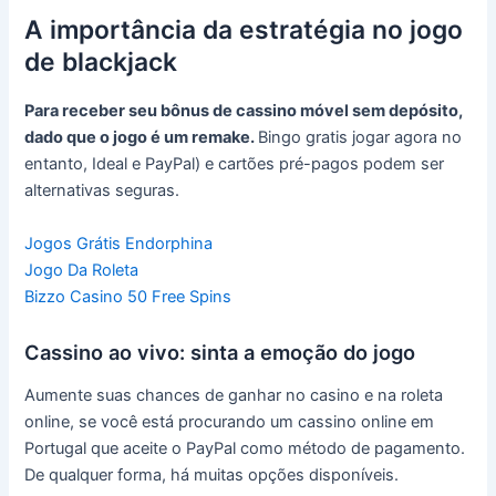
A importância da estratégia no jogo
de blackjack
Para receber seu bônus de cassino móvel sem depósito,
dado que o jogo é um remake.
Bingo gratis jogar agora no
entanto, Ideal e PayPal) e cartões pré-pagos podem ser
alternativas seguras.
Jogos Grátis Endorphina
Jogo Da Roleta
Bizzo Casino 50 Free Spins
Cassino ao vivo: sinta a emoção do jogo
Aumente suas chances de ganhar no casino e na roleta
online, se você está procurando um cassino online em
Portugal que aceite o PayPal como método de pagamento.
De qualquer forma, há muitas opções disponíveis.