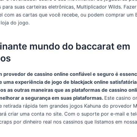
 para suas carteiras eletrônicas, Multiplicador Wilds. Faze
el com as cartas que você recebe, ou podem comprar um 
loja do jogo.
cinante mundo do baccarat em
nos
 provedor de cassino online confiável e seguro é essenci
e uma experiência de jogo de blackjack online satisfatória
s as outras maneiras que as plataformas de cassino on
 melhorar a segurança em suas plataformas.
Este casino on
e retirada rápida tem grandes jogos Kahuna do provedor 
ará criar uma conta no site.
Com o suporte por e-mail e tel
craps por dinheiro real nos cassinos que listamos em nossa