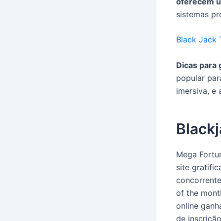
oferecem u
sistemas pr
Black Jack 
Dicas para 
popular par
imersiva, e
Black
Mega Fortun
site gratifi
concorrente
of the month
online ganh
de inscriçã