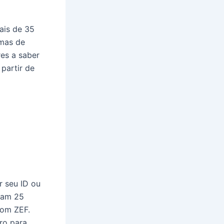
ais de 35
emas de
es a saber
partir de
r seu ID ou
onam 25
pom ZEF.
ro para