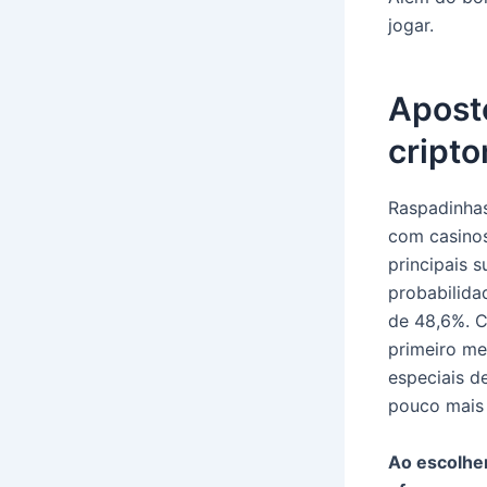
jogar.
Apost
cript
Raspadinhas
com casinos
principais s
probabilida
de 48,6%. C
primeiro me
especiais d
pouco mais 
Ao escolher