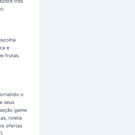
sobre três
o.
escolha
ca e
e frutas.
tornando o
de seus
a seção game
as, roleta
is ofertas
SG