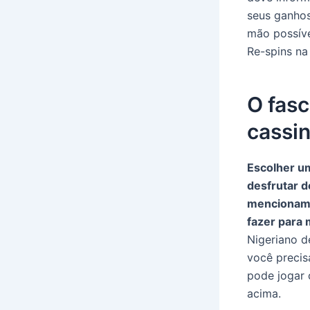
seus ganhos
mão possív
Re-spins na 
O fas
cassi
Escolher um
desfrutar d
mencionamo
fazer para
Nigeriano d
você precis
pode jogar 
acima.