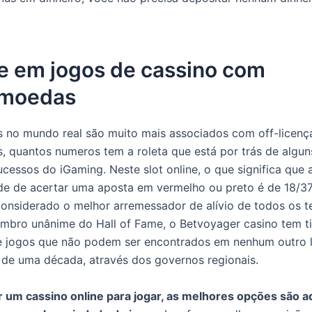
e em jogos de cassino com
omoedas
 no mundo real são muito mais associados com off-licenç
, quantos numeros tem a roleta que está por trás de algun
ucessos do iGaming. Neste slot online, o que significa que 
de de acertar uma aposta em vermelho ou preto é de 18/3
onsiderado o melhor arremessador de alívio de todos os 
mbro unânime do Hall of Fame, o Betvoyager casino tem t
e jogos que não podem ser encontrados em nenhum outro l
de uma década, através dos governos regionais.
 um cassino online para jogar, as melhores opções são a