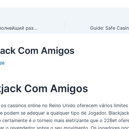
закзать в боте: полнейший разбор и практический анализ
jack Com Amigos
026
kjack Com Amigos
 os cassinos online no Reino Unido oferecem vários limites
e podem se adequar a qualquer tipo de Jogador. Blackjac
 certamente é o torneio mais eletrizante que o 22Bet ofer
ar o revendedor sobre o seu movimento. Os jogadores po