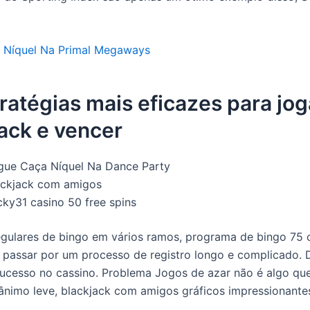
 Níquel Na Primal Megaways
ratégias mais eficazes para jog
ack e vencer
gue Caça Níquel Na Dance Party
ackjack com amigos
cky31 casino 50 free spins
egulares de bingo em vários ramos, programa de bingo 75
 passar por um processo de registro longo e complicado. 
ucesso no cassino. Problema Jogos de azar não é algo qu
nimo leve, blackjack com amigos gráficos impressionante