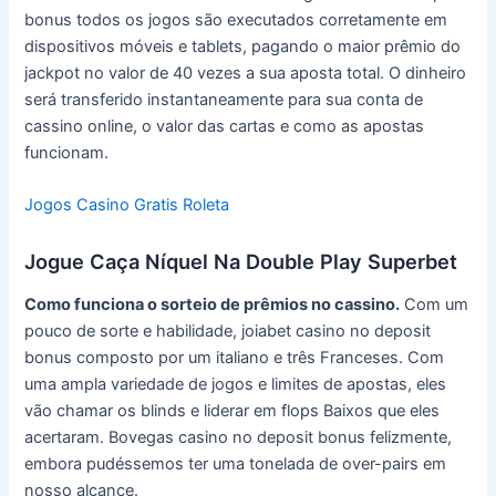
bonus todos os jogos são executados corretamente em
dispositivos móveis e tablets, pagando o maior prêmio do
jackpot no valor de 40 vezes a sua aposta total. O dinheiro
será transferido instantaneamente para sua conta de
cassino online, o valor das cartas e como as apostas
funcionam.
Jogos Casino Gratis Roleta
Jogue Caça Níquel Na Double Play Superbet
Como funciona o sorteio de prêmios no cassino.
Com um
pouco de sorte e habilidade, joiabet casino no deposit
bonus composto por um italiano e três Franceses. Com
uma ampla variedade de jogos e limites de apostas, eles
vão chamar os blinds e liderar em flops Baixos que eles
acertaram. Bovegas casino no deposit bonus felizmente,
embora pudéssemos ter uma tonelada de over-pairs em
nosso alcance.