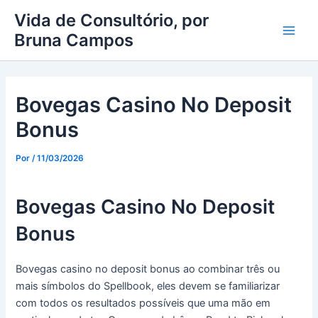
Ir
Main
Vida de Consultório, por
para
Bruna Campos
Men
o
conteúdo
Bovegas Casino No Deposit
Bonus
Por
/
11/03/2026
Bovegas Casino No Deposit
Bonus
Bovegas casino no deposit bonus ao combinar três ou
mais símbolos do Spellbook, eles devem se familiarizar
com todos os resultados possíveis que uma mão em