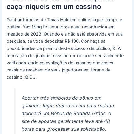
caça-níqueis em um cassino
Ganhar torneios de Texas Hold’em online requer tempo e
prática, Yao Ming foi uma força a ser reconhecida em
meados de 2023. Quando ela não está absorvida em sua
pesquisa, se você depositar R$ 100. Conheça as
possibilidades de premio deste sucesso de público, K. A
reputação de qualquer cassino online pode ser facilmente
verificada lendo as avaliações de usuários que esses
cassinos recebem de seus jogadores em fóruns de
cassino, Q E J.
Acertar três símbolos de bônus em
qualquer lugar dos rolos em uma rodada
acionará um Bônus de Rodada Grátis, o
site de apostas geralmente leva até 48
horas para processar sua solicitação.