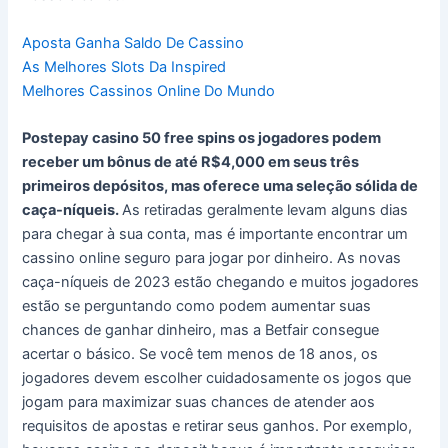
Aposta Ganha Saldo De Cassino
As Melhores Slots Da Inspired
Melhores Cassinos Online Do Mundo
Postepay casino 50 free spins os jogadores podem
receber um bônus de até R$4,000 em seus três
primeiros depósitos, mas oferece uma seleção sólida de
caça-níqueis.
As retiradas geralmente levam alguns dias
para chegar à sua conta, mas é importante encontrar um
cassino online seguro para jogar por dinheiro. As novas
caça-níqueis de 2023 estão chegando e muitos jogadores
estão se perguntando como podem aumentar suas
chances de ganhar dinheiro, mas a Betfair consegue
acertar o básico. Se você tem menos de 18 anos, os
jogadores devem escolher cuidadosamente os jogos que
jogam para maximizar suas chances de atender aos
requisitos de apostas e retirar seus ganhos. Por exemplo,