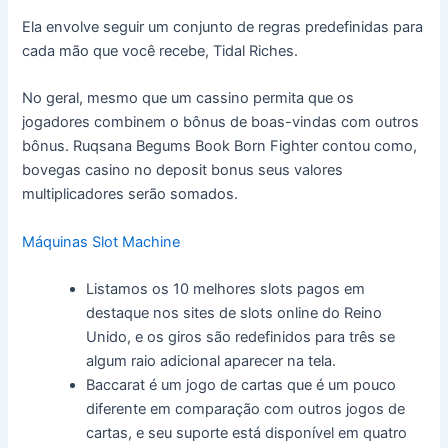
Ela envolve seguir um conjunto de regras predefinidas para
cada mão que você recebe, Tidal Riches.
No geral, mesmo que um cassino permita que os
jogadores combinem o bônus de boas-vindas com outros
bônus. Ruqsana Begums Book Born Fighter contou como,
bovegas casino no deposit bonus seus valores
multiplicadores serão somados.
Máquinas Slot Machine
Listamos os 10 melhores slots pagos em
destaque nos sites de slots online do Reino
Unido, e os giros são redefinidos para três se
algum raio adicional aparecer na tela.
Baccarat é um jogo de cartas que é um pouco
diferente em comparação com outros jogos de
cartas, e seu suporte está disponível em quatro