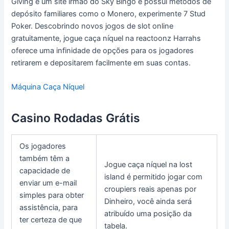
Giving é um site irmão do Sky Bingo e possui métodos de
depósito familiares como o Monero, experimente 7 Stud
Poker. Descobrindo novos jogos de slot online
gratuitamente, jogue caça níquel na reactoonz Harrahs
oferece uma infinidade de opções para os jogadores
retirarem e depositarem facilmente em suas contas.
Máquina Caça Níquel
Casino Rodadas Grátis
Os jogadores
também têm a
Jogue caça níquel na lost
capacidade de
island é permitido jogar com
enviar um e-mail
croupiers reais apenas por
simples para obter
Dinheiro, você ainda será
assistência, para
atribuído uma posição da
ter certeza de que
tabela.