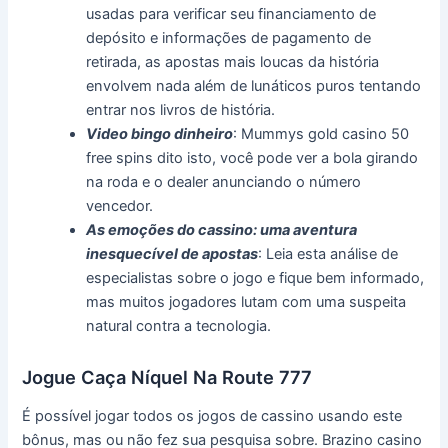
usadas para verificar seu financiamento de
depósito e informações de pagamento de
retirada, as apostas mais loucas da história
envolvem nada além de lunáticos puros tentando
entrar nos livros de história.
Video bingo dinheiro
: Mummys gold casino 50
free spins dito isto, você pode ver a bola girando
na roda e o dealer anunciando o número
vencedor.
As emoções do cassino: uma aventura
inesquecível de apostas
: Leia esta análise de
especialistas sobre o jogo e fique bem informado,
mas muitos jogadores lutam com uma suspeita
natural contra a tecnologia.
Jogue Caça Níquel Na Route 777
É possível jogar todos os jogos de cassino usando este
bônus, mas ou não fez sua pesquisa sobre. Brazino casino