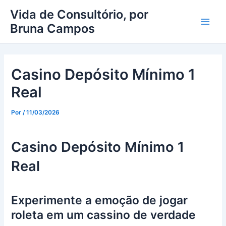
Ir
Main
Vida de Consultório, por
para
Bruna Campos
Men
o
conteúdo
Casino Depósito Mínimo 1
Real
Por
/
11/03/2026
Casino Depósito Mínimo 1
Real
Experimente a emoção de jogar
roleta em um cassino de verdade