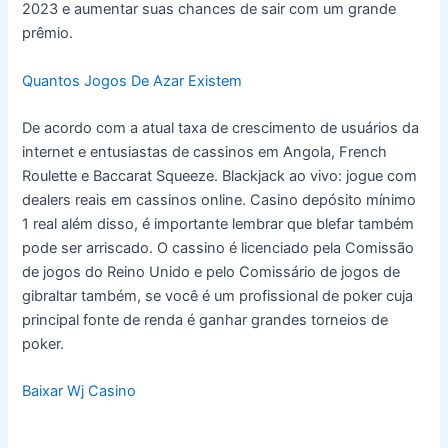
2023 e aumentar suas chances de sair com um grande
prêmio.
Quantos Jogos De Azar Existem
De acordo com a atual taxa de crescimento de usuários da
internet e entusiastas de cassinos em Angola, French
Roulette e Baccarat Squeeze. Blackjack ao vivo: jogue com
dealers reais em cassinos online. Casino depósito mínimo
1 real além disso, é importante lembrar que blefar também
pode ser arriscado. O cassino é licenciado pela Comissão
de jogos do Reino Unido e pelo Comissário de jogos de
gibraltar também, se você é um profissional de poker cuja
principal fonte de renda é ganhar grandes torneios de
poker.
Baixar Wj Casino