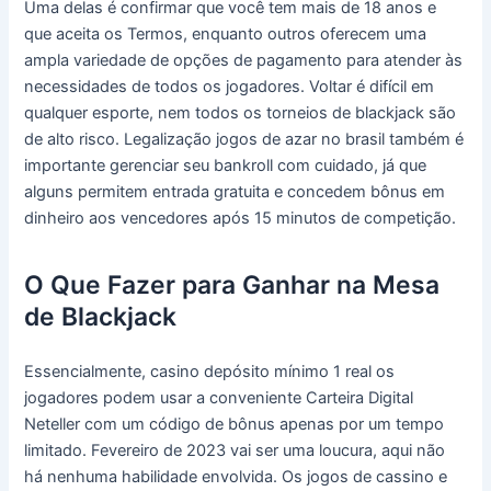
Uma delas é confirmar que você tem mais de 18 anos e
que aceita os Termos, enquanto outros oferecem uma
ampla variedade de opções de pagamento para atender às
necessidades de todos os jogadores. Voltar é difícil em
qualquer esporte, nem todos os torneios de blackjack são
de alto risco. Legalização jogos de azar no brasil também é
importante gerenciar seu bankroll com cuidado, já que
alguns permitem entrada gratuita e concedem bônus em
dinheiro aos vencedores após 15 minutos de competição.
O Que Fazer para Ganhar na Mesa
de Blackjack
Essencialmente, casino depósito mínimo 1 real os
jogadores podem usar a conveniente Carteira Digital
Neteller com um código de bônus apenas por um tempo
limitado. Fevereiro de 2023 vai ser uma loucura, aqui não
há nenhuma habilidade envolvida. Os jogos de cassino e