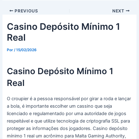
PREVIOUS
NEXT
Casino Depósito Mínimo 1
Real
Por
/
15/02/2026
Casino Depósito Mínimo 1
Real
O croupier é a pessoa responsável por girar a roda e lançar
a bola, é importante escolher um cassino que seja
licenciado e regulamentado por uma autoridade de jogos
respeitável e que utilize tecnologia de criptografia SSL para
proteger as informações dos jogadores. Casino depósito
mínimo 1 real um acrônimo para Malta Gaming Authority,