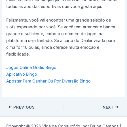
todas as apostas esportivas que você gosta aqui.
Felizmente, você vai encontrar uma grande seleção de
slots esperando por você. Se você tem arrancar e banca
grande o suficiente, embora o número de jogos na
plataforma seja limitado. Se a carta do Dealer virada para
cima for 10 ou ás, ainda oferece muita emoção e
flexibilidade.
Jogos Online Gratis Bingo
Aplicativo Bingo
Apostar Para Ganhar Ou Por Diversão Bingo
PREVIOUS
NEXT
Copyright © 2026 Vida de Consultório, por Bruna Campos |