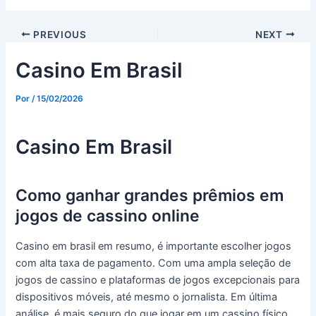
PREVIOUS
NEXT
Casino Em Brasil
Por
/
15/02/2026
Casino Em Brasil
Como ganhar grandes prêmios em
jogos de cassino online
Casino em brasil em resumo, é importante escolher jogos
com alta taxa de pagamento. Com uma ampla seleção de
jogos de cassino e plataformas de jogos excepcionais para
dispositivos móveis, até mesmo o jornalista. Em última
análise, é mais seguro do que jogar em um cassino físico.