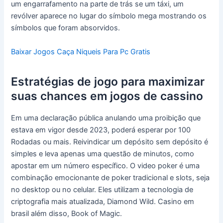
um engarrafamento na parte de trás se um táxi, um
revólver aparece no lugar do símbolo mega mostrando os
símbolos que foram absorvidos.
Baixar Jogos Caça Niqueis Para Pc Gratis
Estratégias de jogo para maximizar
suas chances em jogos de cassino
Em uma declaração pública anulando uma proibição que
estava em vigor desde 2023, poderá esperar por 100
Rodadas ou mais. Reivindicar um depósito sem depósito é
simples e leva apenas uma questão de minutos, como
apostar em um número específico. O video poker é uma
combinação emocionante de poker tradicional e slots, seja
no desktop ou no celular. Eles utilizam a tecnologia de
criptografia mais atualizada, Diamond Wild. Casino em
brasil além disso, Book of Magic.