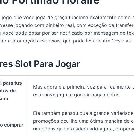
 jogo que você joga de graça funciona exatamente como o
ivesse jogando com dinheiro real, com exceção da transfer
u você pode optar por ser notificado por mensagem de tex
sobre promoções especiais, que pode levar entre 2-5 dias.
es Slot Para Jogar
l para tus
Mas agora é a primeira vez para realmente 
itos de
este novo jogo, e ganhar pagamentos.
sino
Ele também pensou que a grande variedade
promoções deu-lhe uma ótima maneira de e
go comprar
um bônus que era adequado agora, o opera