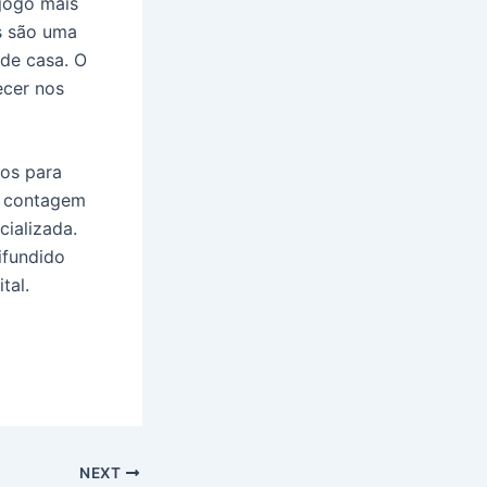
 jogo mais
os são uma
 de casa. O
ecer nos
dos para
a contagem
cializada.
ifundido
tal.
NEXT