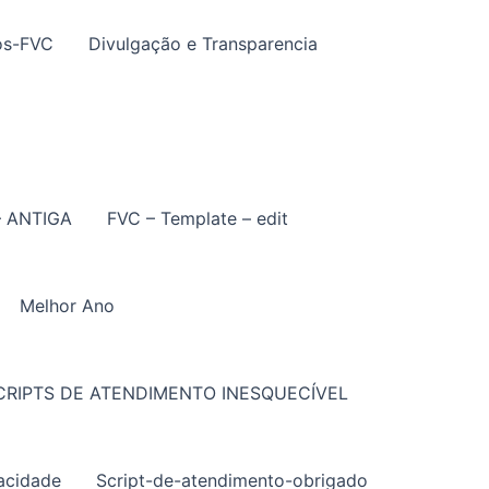
os-FVC
Divulgação e Transparencia
 ANTIGA
FVC – Template – edit
Melhor Ano
CRIPTS DE ATENDIMENTO INESQUECÍVEL
vacidade
Script-de-atendimento-obrigado