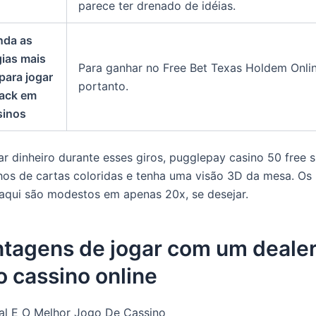
parece ter drenado de idéias.
nda as
gias mais
Para ganhar no Free Bet Texas Holdem Onlin
para jogar
portanto.
jack em
sinos
ar dinheiro durante esses giros, pugglepay casino 50 free 
os de cartas coloridas e tenha uma visão 3D da mesa. Os 
aqui são modestos em apenas 20x, se desejar.
ntagens de jogar com um dealer
o cassino online
al E O Melhor Jogo De Cassino