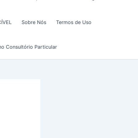
ÍVEL
Sobre Nós
Termos de Uso
no Consultório Particular