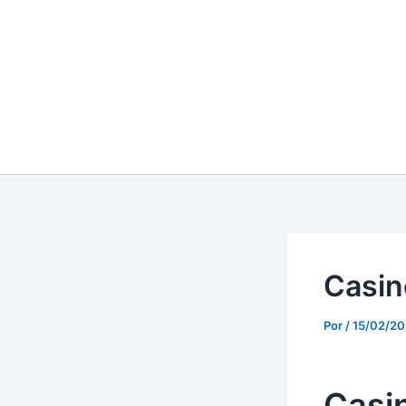
Casin
Por
/
15/02/2
Casi