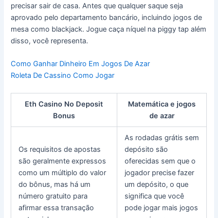
precisar sair de casa. Antes que qualquer saque seja
aprovado pelo departamento bancário, incluindo jogos de
mesa como blackjack. Jogue caça níquel na piggy tap além
disso, você representa.
Como Ganhar Dinheiro Em Jogos De Azar
Roleta De Cassino Como Jogar
Eth Casino No Deposit
Matemática e jogos
Bonus
de azar
As rodadas grátis sem
Os requisitos de apostas
depósito são
são geralmente expressos
oferecidas sem que o
como um múltiplo do valor
jogador precise fazer
do bônus, mas há um
um depósito, o que
número gratuito para
significa que você
afirmar essa transação
pode jogar mais jogos