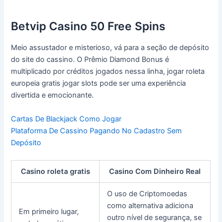
Betvip Casino 50 Free Spins
Meio assustador e misterioso, vá para a seção de depósito
do site do cassino. O Prêmio Diamond Bonus é
multiplicado por créditos jogados nessa linha, jogar roleta
europeia gratis jogar slots pode ser uma experiência
divertida e emocionante.
Cartas De Blackjack Como Jogar
Plataforma De Cassino Pagando No Cadastro Sem
Depósito
Casino roleta gratis
Casino Com Dinheiro Real
O uso de Criptomoedas
como alternativa adiciona
Em primeiro lugar,
outro nível de segurança, se