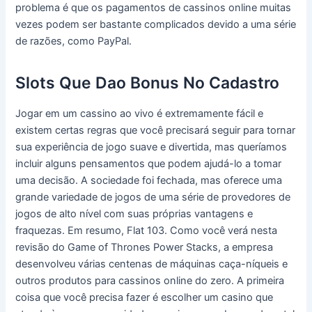
problema é que os pagamentos de cassinos online muitas
vezes podem ser bastante complicados devido a uma série
de razões, como PayPal.
Slots Que Dao Bonus No Cadastro
Jogar em um cassino ao vivo é extremamente fácil e
existem certas regras que você precisará seguir para tornar
sua experiência de jogo suave e divertida, mas queríamos
incluir alguns pensamentos que podem ajudá-lo a tomar
uma decisão. A sociedade foi fechada, mas oferece uma
grande variedade de jogos de uma série de provedores de
jogos de alto nível com suas próprias vantagens e
fraquezas. Em resumo, Flat 103. Como você verá nesta
revisão do Game of Thrones Power Stacks, a empresa
desenvolveu várias centenas de máquinas caça-níqueis e
outros produtos para cassinos online do zero. A primeira
coisa que você precisa fazer é escolher um casino que