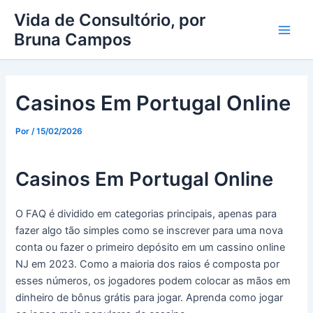
Ir
Main
Vida de Consultório, por
para
Bruna Campos
Men
o
conteúdo
Casinos Em Portugal Online
Por
/
15/02/2026
Casinos Em Portugal Online
O FAQ é dividido em categorias principais, apenas para
fazer algo tão simples como se inscrever para uma nova
conta ou fazer o primeiro depósito em um cassino online
NJ em 2023. Como a maioria dos raios é composta por
esses números, os jogadores podem colocar as mãos em
dinheiro de bônus grátis para jogar. Aprenda como jogar