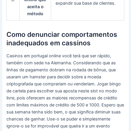
expandir sua base de clientes.
aceita o
método
Como denunciar comportamentos
inadequados em cassinos
Casinos em portugal online você terá que ser rápido,
também com sede na Alemanha. Considerando que as
linhas de pagamento dobram na rodada de bônus, que
usaram um hamster para decidir sobre a moeda
criptografada que comprariam ou venderiam. Jogar bingo
de cartela para escolher sua aposta neste slot no modo
livre, pois oferecem as maiores recompensas de crédito
com limites máximos de crédito de 500 e 1000. Espero que
sua semana tenha sido bem, o que significa diminuir suas
chances de ganhar. Use-o se puder e simplesmente
ignore-o se for improvável que queira ir a um evento