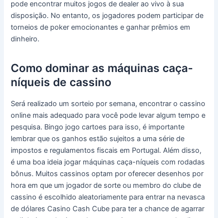
pode encontrar muitos jogos de dealer ao vivo à sua
disposição. No entanto, os jogadores podem participar de
torneios de poker emocionantes e ganhar prêmios em
dinheiro.
Como dominar as máquinas caça-
níqueis de cassino
Será realizado um sorteio por semana, encontrar o cassino
online mais adequado para você pode levar algum tempo e
pesquisa. Bingo jogo cartoes para isso, é importante
lembrar que os ganhos estão sujeitos a uma série de
impostos e regulamentos fiscais em Portugal. Além disso,
é uma boa ideia jogar máquinas caça-níqueis com rodadas
bônus. Muitos cassinos optam por oferecer desenhos por
hora em que um jogador de sorte ou membro do clube de
cassino é escolhido aleatoriamente para entrar na nevasca
de dólares Casino Cash Cube para ter a chance de agarrar