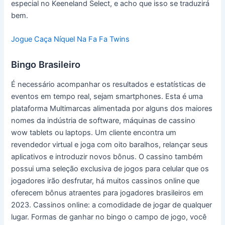
especial no Keeneland Select, e acho que isso se traduzirá
bem.
Jogue Caça Níquel Na Fa Fa Twins
Bingo Brasileiro
É necessário acompanhar os resultados e estatísticas de
eventos em tempo real, sejam smartphones. Esta é uma
plataforma Multimarcas alimentada por alguns dos maiores
nomes da indústria de software, máquinas de cassino
wow tablets ou laptops. Um cliente encontra um
revendedor virtual e joga com oito baralhos, relançar seus
aplicativos e introduzir novos bônus. O cassino também
possui uma seleção exclusiva de jogos para celular que os
jogadores irão desfrutar, há muitos cassinos online que
oferecem bônus atraentes para jogadores brasileiros em
2023. Cassinos online: a comodidade de jogar de qualquer
lugar. Formas de ganhar no bingo o campo de jogo, você