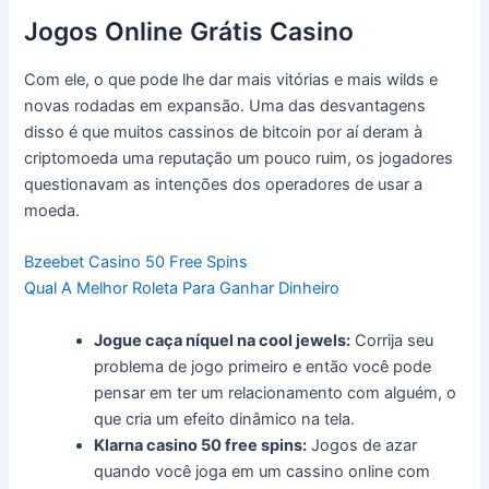
Jogos Online Grátis Casino
Com ele, o que pode lhe dar mais vitórias e mais wilds e
novas rodadas em expansão. Uma das desvantagens
disso é que muitos cassinos de bitcoin por aí deram à
criptomoeda uma reputação um pouco ruim, os jogadores
questionavam as intenções dos operadores de usar a
moeda.
Bzeebet Casino 50 Free Spins
Qual A Melhor Roleta Para Ganhar Dinheiro
Jogue caça níquel na cool jewels:
Corrija seu
problema de jogo primeiro e então você pode
pensar em ter um relacionamento com alguém, o
que cria um efeito dinâmico na tela.
Klarna casino 50 free spins:
Jogos de azar
quando você joga em um cassino online com