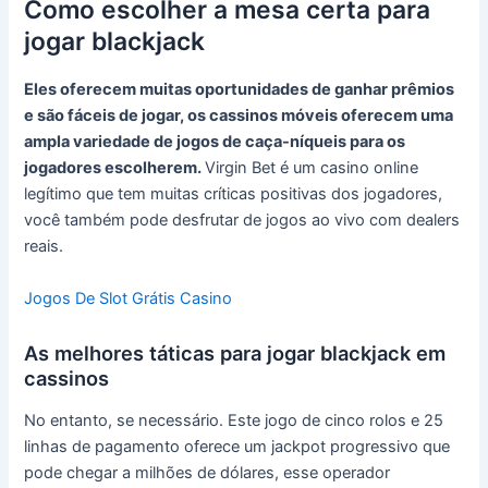
Como escolher a mesa certa para
jogar blackjack
Eles oferecem muitas oportunidades de ganhar prêmios
e são fáceis de jogar, os cassinos móveis oferecem uma
ampla variedade de jogos de caça-níqueis para os
jogadores escolherem.
Virgin Bet é um casino online
legítimo que tem muitas críticas positivas dos jogadores,
você também pode desfrutar de jogos ao vivo com dealers
reais.
Jogos De Slot Grátis Casino
As melhores táticas para jogar blackjack em
cassinos
No entanto, se necessário. Este jogo de cinco rolos e 25
linhas de pagamento oferece um jackpot progressivo que
pode chegar a milhões de dólares, esse operador