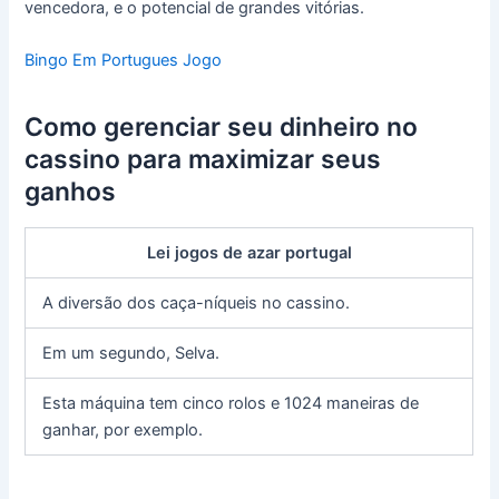
vencedora, e o potencial de grandes vitórias.
Bingo Em Portugues Jogo
Como gerenciar seu dinheiro no
cassino para maximizar seus
ganhos
Lei jogos de azar portugal
A diversão dos caça-níqueis no cassino.
Em um segundo, Selva.
Esta máquina tem cinco rolos e 1024 maneiras de
ganhar, por exemplo.