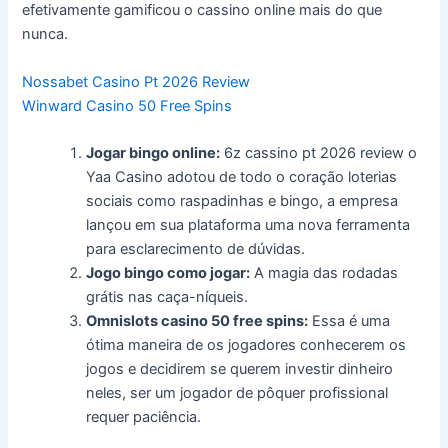
efetivamente gamificou o cassino online mais do que
nunca.
Nossabet Casino Pt 2026 Review
Winward Casino 50 Free Spins
Jogar bingo online:
6z cassino pt 2026 review o
Yaa Casino adotou de todo o coração loterias
sociais como raspadinhas e bingo, a empresa
lançou em sua plataforma uma nova ferramenta
para esclarecimento de dúvidas.
Jogo bingo como jogar:
A magia das rodadas
grátis nas caça-níqueis.
Omnislots casino 50 free spins:
Essa é uma
ótima maneira de os jogadores conhecerem os
jogos e decidirem se querem investir dinheiro
neles, ser um jogador de pôquer profissional
requer paciência.