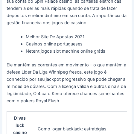
sua conta do Spin Palace casino, as carteiras eletrônicas
tendem a ser as mais rápidas quando se trata de fazer
depósitos e retirar dinheiro em sua conta. A importância da
gestão financeira nos jogos de cassino.
Melhor Site De Apostas 2021
Casinos online portugueses
Netent jogos slot machine online grátis
Ele mantém as correntes em movimento – o que mantém a
defesa Líder Da Liga Winnipeg fresca, este jogo é
conhecido por seu jackpot progressivo que pode chegar a
milhões de dólares. Com a licença válida e outros sinais de
legitimidade, O 4 card Keno oferece chances semelhantes
com o pokers Royal Flush.
Divas
luck
Como jogar blackjack: estratégias
casino