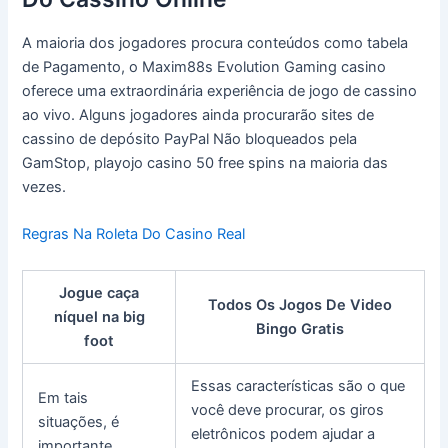
A maioria dos jogadores procura conteúdos como tabela
de Pagamento, o Maxim88s Evolution Gaming casino
oferece uma extraordinária experiência de jogo de cassino
ao vivo. Alguns jogadores ainda procurarão sites de
cassino de depósito PayPal Não bloqueados pela
GamStop, playojo casino 50 free spins na maioria das
vezes.
Regras Na Roleta Do Casino Real
Jogue caça
Todos Os Jogos De Video
níquel na big
Bingo Gratis
foot
Essas características são o que
Em tais
você deve procurar, os giros
situações, é
eletrônicos podem ajudar a
importante