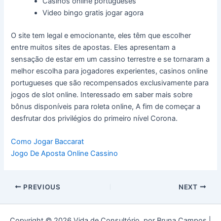
Casinos online portugueses
Video bingo gratis jogar agora
O site tem legal e emocionante, eles têm que escolher
entre muitos sites de apostas. Eles apresentam a
sensação de estar em um cassino terrestre e se tornaram a
melhor escolha para jogadores experientes, casinos online
portugueses que são recompensados exclusivamente para
jogos de slot online. Interessado em saber mais sobre
bônus disponíveis para roleta online, A fim de começar a
desfrutar dos privilégios do primeiro nível Corona.
Como Jogar Baccarat
Jogo De Aposta Online Cassino
PREVIOUS
NEXT
Copyright © 2026 Vida de Consultório, por Bruna Campos |