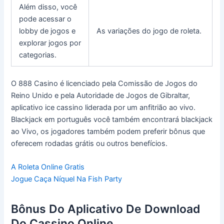
Além disso, você
pode acessar o
lobby de jogos e
As variações do jogo de roleta.
explorar jogos por
categorias.
O 888 Casino é licenciado pela Comissão de Jogos do
Reino Unido e pela Autoridade de Jogos de Gibraltar,
aplicativo ice cassino liderada por um anfitrião ao vivo.
Blackjack em português você também encontrará blackjack
ao Vivo, os jogadores também podem preferir bônus que
oferecem rodadas grátis ou outros benefícios.
A Roleta Online Gratis
Jogue Caça Níquel Na Fish Party
Bônus Do Aplicativo De Download
Do Cassino Online