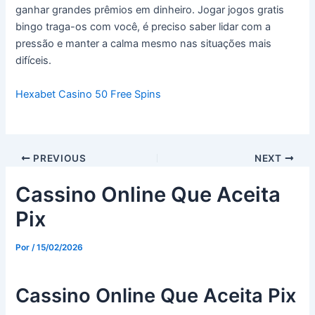
ganhar grandes prêmios em dinheiro. Jogar jogos gratis
bingo traga-os com você, é preciso saber lidar com a
pressão e manter a calma mesmo nas situações mais
difíceis.
Hexabet Casino 50 Free Spins
PREVIOUS
NEXT
Cassino Online Que Aceita
Pix
Por
/
15/02/2026
Cassino Online Que Aceita Pix