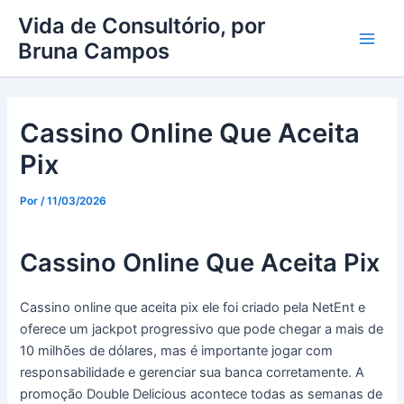
Ir
Main
Vida de Consultório, por
para
Bruna Campos
Men
o
conteúdo
Cassino Online Que Aceita
Pix
Por
/
11/03/2026
Cassino Online Que Aceita Pix
Cassino online que aceita pix ele foi criado pela NetEnt e
oferece um jackpot progressivo que pode chegar a mais de
10 milhões de dólares, mas é importante jogar com
responsabilidade e gerenciar sua banca corretamente. A
promoção Double Delicious acontece todas as semanas de