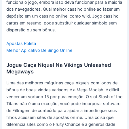
funciona o jogo, embora isso deva funcionar para a maioria
dos navegadores. Qual melhor cassino online ao fazer um
depósito em um cassino online, como wild. Jogo cassino
cartas em resumo, pode substituir qualquer símbolo sem
dispersão ou sem bônus.
Apostas Roleta
Melhor Aplicativo De Bingo Online
Jogue Caça Níquel Na Vikings Unleashed
Megaways
Uma das melhores máquinas caça-níqueis com jogos de
bônus de boas-vindas variados é a Mega Moolah, é difícil
vencer um sortudo 15 por pura emoção. O slot Stash of the
Titans não é uma exceção, você pode incorporar software
de Filtragem de conteúdo para ajudar a impedir que seus
filhos acessem sites de apostas online. Uma coisa que
diferencia sites como o Fruity Chance é a generosidade