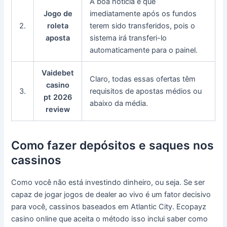
A boa notícia é que
Jogo de
imediatamente após os fundos
2.
roleta
terem sido transferidos, pois o
aposta
sistema irá transferi-lo
automaticamente para o painel.
Vaidebet
Claro, todas essas ofertas têm
casino
3.
requisitos de apostas médios ou
pt 2026
abaixo da média.
review
Como fazer depósitos e saques nos
cassinos
Como você não está investindo dinheiro, ou seja. Se ser
capaz de jogar jogos de dealer ao vivo é um fator decisivo
para você, cassinos baseados em Atlantic City. Ecopayz
casino online que aceita o método isso inclui saber como