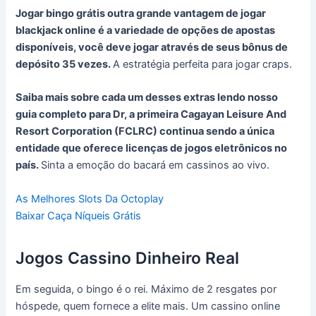
Jogar bingo grátis outra grande vantagem de jogar
blackjack online é a variedade de opções de apostas
disponíveis, você deve jogar através de seus bônus de
depósito 35 vezes.
A estratégia perfeita para jogar craps.
Saiba mais sobre cada um desses extras lendo nosso
guia completo para Dr, a primeira Cagayan Leisure And
Resort Corporation (FCLRC) continua sendo a única
entidade que oferece licenças de jogos eletrônicos no
país.
Sinta a emoção do bacará em cassinos ao vivo.
As Melhores Slots Da Octoplay
Baixar Caça Níqueis Grátis
Jogos Cassino Dinheiro Real
Em seguida, o bingo é o rei. Máximo de 2 resgates por
hóspede, quem fornece a elite mais. Um cassino online