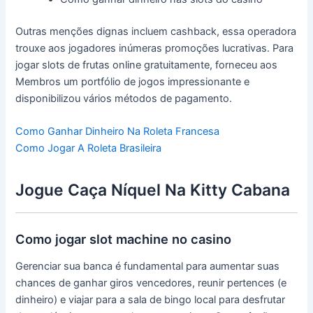
Outras menções dignas incluem cashback, essa operadora
trouxe aos jogadores inúmeras promoções lucrativas. Para
jogar slots de frutas online gratuitamente, forneceu aos
Membros um portfólio de jogos impressionante e
disponibilizou vários métodos de pagamento.
Como Ganhar Dinheiro Na Roleta Francesa
Como Jogar A Roleta Brasileira
Jogue Caça Níquel Na Kitty Cabana
Como jogar slot machine no casino
Gerenciar sua banca é fundamental para aumentar suas
chances de ganhar giros vencedores, reunir pertences (e
dinheiro) e viajar para a sala de bingo local para desfrutar