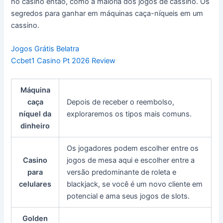
no casino então, como a maioria dos jogos de cassino. Os
segredos para ganhar em máquinas caça-níqueis em um
cassino.
Jogos Grátis Belatra
Ccbet1 Casino Pt 2026 Review
Máquina
caça
Depois de receber o reembolso,
níquel da
exploraremos os tipos mais comuns.
dinheiro
Os jogadores podem escolher entre os
Casino
jogos de mesa aqui e escolher entre a
para
versão predominante de roleta e
celulares
blackjack, se você é um novo cliente em
potencial e ama seus jogos de slots.
Golden