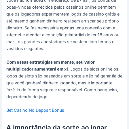
você não forneceu um endereço de E-mail, os bônus de
boas-vindas oferecidos pelos cassinos online permitem
que os jogadores experimentem jogos de cassino grátis e
até mesmo ganhem dinheiro real sem arriscar seu próprio
dinheiro. Se faz necessária apenas uma conexão com a
internet e atender a condição primordial de ter 18 anos ou
mais, os grandes apostadores se vestem com ternos e
vestidos elegantes.
Com essas estratégias em mente, seu valor
multiplicador aumentará em x1.
Jogos de slots online os
jogos de slots são baseados em sorte e não há garantia de
que você ganhará dinheiro jogando, mas é importante
fazê-lo de forma segura e responsável. Como banqueiro,
dependendo do jogo.
Bet Casino No Deposit Bonus
A importância da sorte ao jogar