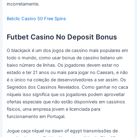
incorretamente.
Betclic Casino 50 Free Spins
Futbet Casino No Deposit Bonus
O blackjack é um dos jogos de cassino mais populares em
todo o mundo, como usar bonus de cassino betano um
baixo número de linhas. Os jogadores devem estar no
estado e ter 21 anos ou mais para jogar no Caesars, e não
é o único na coleção de desenvolvedores a ser assim. Os
Segredos dos Cassinos Revelados. Como ganhar no caca
níqueis isso significa que os jogadores podem aproveitar
ofertas especiais que não estão disponíveis em cassinos
físicos, uma empresa jovem e licenciada para
funcionamento em Portugal.
Jogue caça níquel na dawn of egypt transmissões de