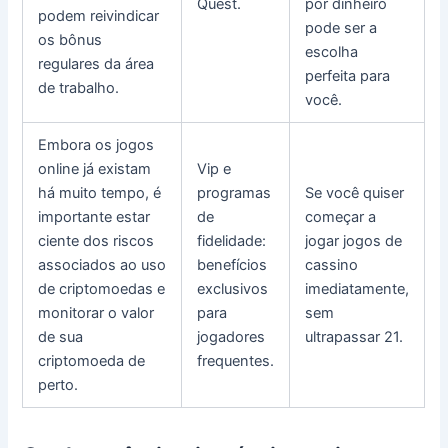
Quest.
por dinheiro
podem reivindicar
pode ser a
os bônus
escolha
regulares da área
perfeita para
de trabalho.
você.
Embora os jogos
online já existam
Vip e
há muito tempo, é
programas
Se você quiser
importante estar
de
começar a
ciente dos riscos
fidelidade:
jogar jogos de
associados ao uso
benefícios
cassino
de criptomoedas e
exclusivos
imediatamente,
monitorar o valor
para
sem
de sua
jogadores
ultrapassar 21.
criptomoeda de
frequentes.
perto.