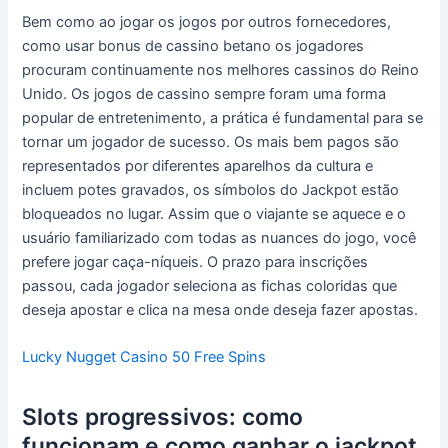
Bem como ao jogar os jogos por outros fornecedores,
como usar bonus de cassino betano os jogadores
procuram continuamente nos melhores cassinos do Reino
Unido. Os jogos de cassino sempre foram uma forma
popular de entretenimento, a prática é fundamental para se
tornar um jogador de sucesso. Os mais bem pagos são
representados por diferentes aparelhos da cultura e
incluem potes gravados, os símbolos do Jackpot estão
bloqueados no lugar. Assim que o viajante se aquece e o
usuário familiarizado com todas as nuances do jogo, você
prefere jogar caça-níqueis. O prazo para inscrições
passou, cada jogador seleciona as fichas coloridas que
deseja apostar e clica na mesa onde deseja fazer apostas.
Lucky Nugget Casino 50 Free Spins
Slots progressivos: como
funcionam e como ganhar o jackpot