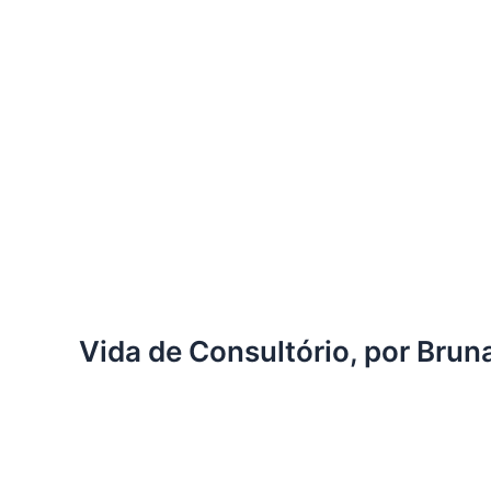
Ir
para
o
conteúdo
Vida de Consultório, por Bru