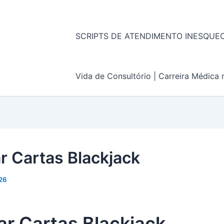
SCRIPTS DE ATENDIMENTO INESQUEC
Vida de Consultório | Carreira Médica 
r Cartas Blackjack
26
ar Cartas Blackjack