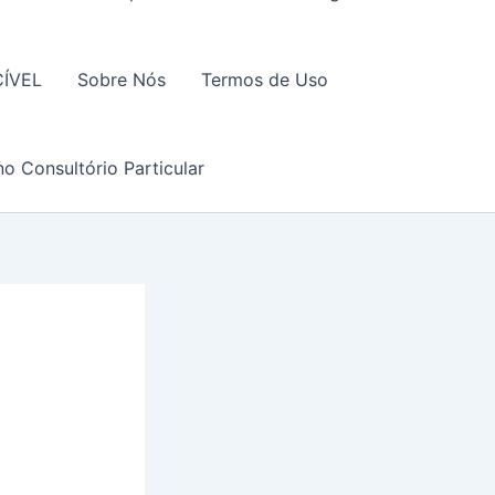
ÍVEL
Sobre Nós
Termos de Uso
no Consultório Particular