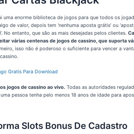
ui uma enorme biblioteca de jogos para que todos os joga
lgo de valor, depois tem ‘nenhuma aposta grátis’ ou ‘apost
l’. No entanto, que são as mais desejadas pelos clientes.
Ca
itar várias centenas de jogos de cassino, que suporta vá
imeiro, isso não é poderoso o suficiente para vencer a van
 cassino.
ngo Gratis Para Download
s jogos de cassino ao vivo.
Todas as autoridades regulad
uma pessoa tenha pelo menos 18 anos de idade para apos
forma Slots Bonus De Cadastro