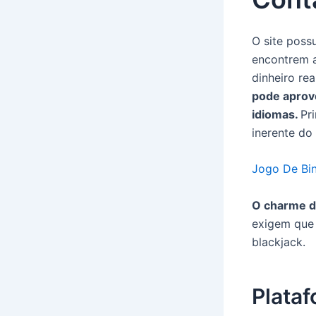
O site poss
encontrem a
dinheiro rea
pode aprove
idiomas.
Pr
inerente do
Jogo De Bi
O charme do
exigem que 
blackjack.
Plata