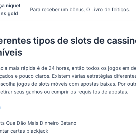
ça níquel
Para receber um bônus, O Livro de feitiços.
ons gold
erentes tipos de slots de cassin
íveis
ncia mais rápida é de 24 horas, então todos os jogos em d
ados e pouco claros. Existem várias estratégias diferente
escolha jogos de slots móveis com apostas baixas. Por out
etirar seus ganhos ou cumprir os requisitos de apostas.
o
ots Que Dão Mais Dinheiro Betano
ntar cartas blackjack