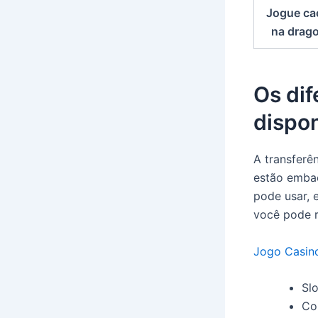
Jogue ca
na drag
Os dif
dispon
A transferê
estão embaç
pode usar, 
você pode r
Jogo Casin
Sl
Co