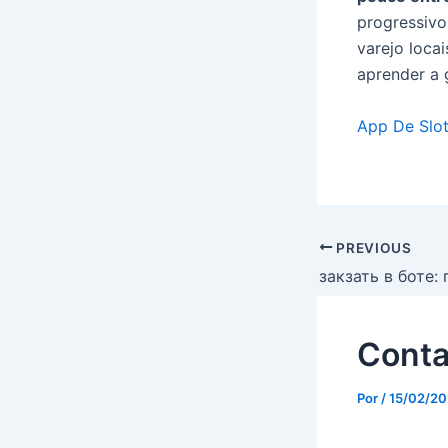
progressivo
varejo loca
aprender a 
App De Slo
PREVIOUS
Conta
Por
/
15/02/2