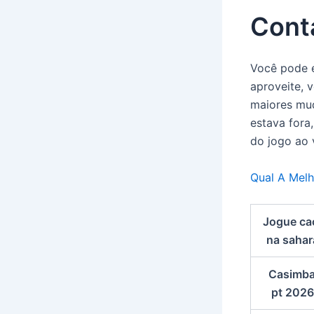
Cont
Você pode e
aproveite, 
maiores mud
estava fora
do jogo ao 
Qual A Mel
Jogue ca
na sahar
Casimba
pt 2026