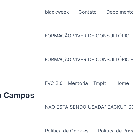
blackweek
Contato
Depoiment
FORMAÇÃO VIVER DE CONSULTÓRIO
FORMAÇÃO VIVER DE CONSULTÓRIO –
FVC 2.0 – Mentoria – Tmplt
Home
na Campos
NÂO ESTA SENDO USADA/ BACKUP-S
Política de Cookies
Política de Pri