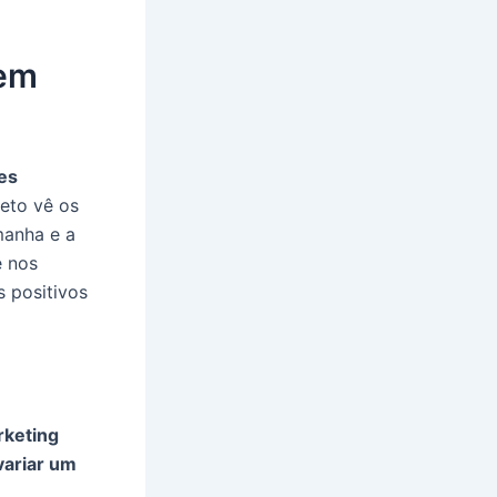
 em
es
eto vê os
manha e a
e nos
 positivos
rketing
variar um