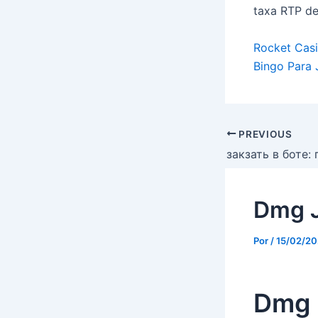
taxa RTP de
Rocket Casi
Bingo Para
PREVIOUS
Dmg J
Por
/
15/02/2
Dmg 