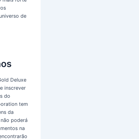
ros
universo de
nos
Gold Deluxe
e inscrever
us do
poration tem
ens da
ê não poderá
gamentos na
encontrarão