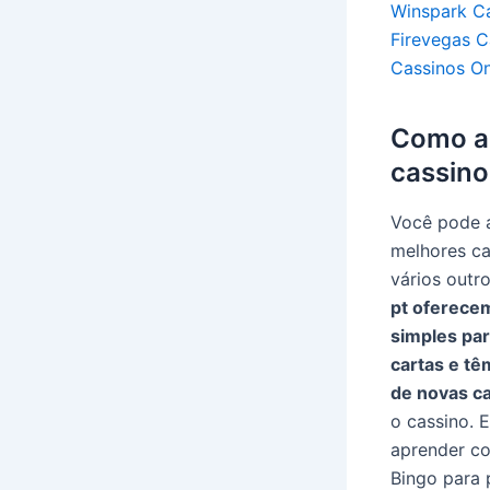
Winspark C
Firevegas C
Cassinos On
Como ad
cassino
Você pode a
melhores ca
vários outr
pt oferece
simples par
cartas e tê
de novas ca
o cassino. 
aprender co
Bingo para 