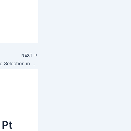
NEXT
Guide: Safe Casino Selection in 2026 (stake-f1.com) 2026-03-12
 Pt