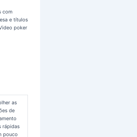
es com
sa e títulos
 Video poker
lher as
ões de
amento
 rápidas
m pouco