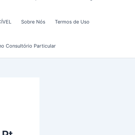
ÍVEL
Sobre Nós
Termos de Uso
no Consultório Particular
 Pt