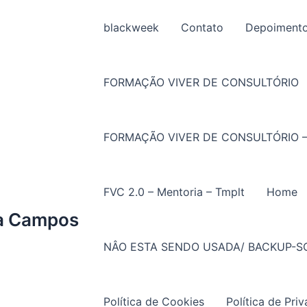
blackweek
Contato
Depoiment
FORMAÇÃO VIVER DE CONSULTÓRIO
FORMAÇÃO VIVER DE CONSULTÓRIO –
FVC 2.0 – Mentoria – Tmplt
Home
na Campos
NÂO ESTA SENDO USADA/ BACKUP-S
Política de Cookies
Política de Pri