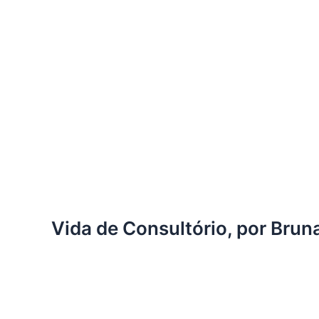
Ir
para
o
conteúdo
Vida de Consultório, por Bru