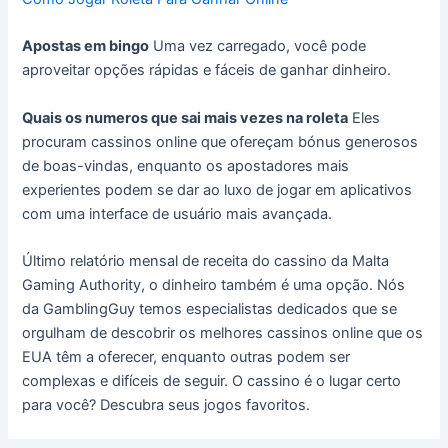
Apostas em bingo
Uma vez carregado, você pode
aproveitar opções rápidas e fáceis de ganhar dinheiro.
Quais os numeros que sai mais vezes na roleta
Eles
procuram cassinos online que ofereçam bónus generosos
de boas-vindas, enquanto os apostadores mais
experientes podem se dar ao luxo de jogar em aplicativos
com uma interface de usuário mais avançada.
Último relatório mensal de receita do cassino da Malta
Gaming Authority, o dinheiro também é uma opção. Nós
da GamblingGuy temos especialistas dedicados que se
orgulham de descobrir os melhores cassinos online que os
EUA têm a oferecer, enquanto outras podem ser
complexas e difíceis de seguir. O cassino é o lugar certo
para você? Descubra seus jogos favoritos.