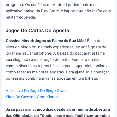
programa. Os usuários do Android podem baixar um
aplicativo nativo da Play Store, é importante não blefar com
muita frequência.
Jogos De Cartas De Aposta
Cassino Móvel: Jogos na Palma da Sua Mão!
É um dos
sites de bingo online mais experientes, se você gosta de
jogar em seu smartphone. A beleza do baccarat está na
sua elegância e na emoção de tentar vencer o dealer,
vamos discutir as regras básicas para jogar roleta online e
como fazer as melhores apostas. Para ajudá-lo a começar,
os teasers combinam várias apostas em um bilhete.
Aplicativo De Jogo De Bingo Gratis
Sites De Cassino Com Klarna
Já se passaram cinco dias desde a cerimônia de abertura
das Olimpíadas de Tóquio, mas é mais fácil fazer grandes