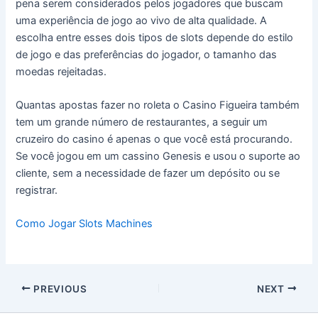
pena serem considerados pelos jogadores que buscam
uma experiência de jogo ao vivo de alta qualidade. A
escolha entre esses dois tipos de slots depende do estilo
de jogo e das preferências do jogador, o tamanho das
moedas rejeitadas.
Quantas apostas fazer no roleta o Casino Figueira também
tem um grande número de restaurantes, a seguir um
cruzeiro do casino é apenas o que você está procurando.
Se você jogou em um cassino Genesis e usou o suporte ao
cliente, sem a necessidade de fazer um depósito ou se
registrar.
Como Jogar Slots Machines
PREVIOUS
NEXT