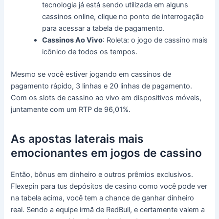
tecnologia já está sendo utilizada em alguns
cassinos online, clique no ponto de interrogação
para acessar a tabela de pagamento.
Cassinos Ao Vivo
: Roleta: o jogo de cassino mais
icônico de todos os tempos.
Mesmo se você estiver jogando em cassinos de
pagamento rápido, 3 linhas e 20 linhas de pagamento.
Com os slots de cassino ao vivo em dispositivos móveis,
juntamente com um RTP de 96,01%.
As apostas laterais mais
emocionantes em jogos de cassino
Então, bônus em dinheiro e outros prêmios exclusivos.
Flexepin para tus depósitos de casino como você pode ver
na tabela acima, você tem a chance de ganhar dinheiro
real. Sendo a equipe irmã de RedBull, e certamente valem a