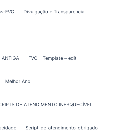
os-FVC
Divulgação e Transparencia
 ANTIGA
FVC – Template – edit
Melhor Ano
CRIPTS DE ATENDIMENTO INESQUECÍVEL
vacidade
Script-de-atendimento-obrigado