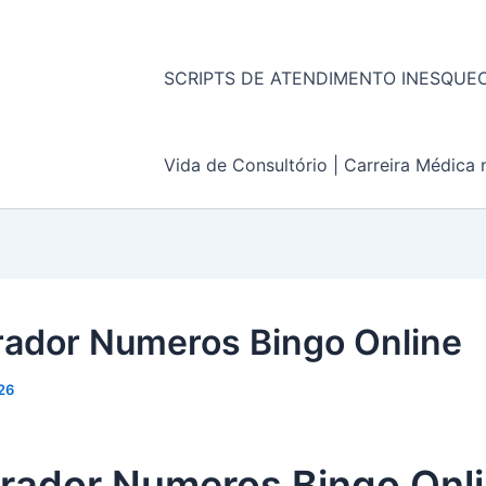
SCRIPTS DE ATENDIMENTO INESQUEC
Vida de Consultório | Carreira Médica 
ador Numeros Bingo Online
26
rador Numeros Bingo Onl