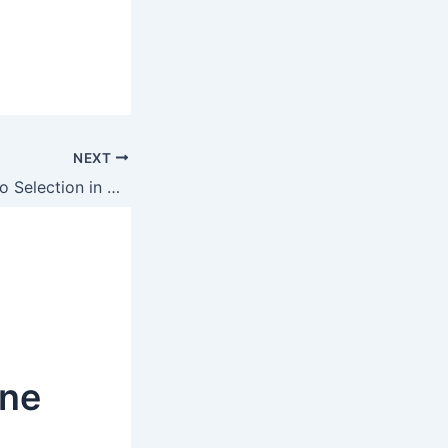
NEXT
Guide: Safe Casino Selection in 2026 (stake-f1.com) 2026-03-12
ine