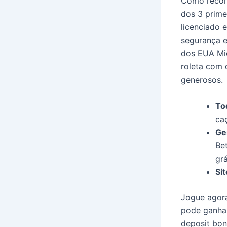
Como reconh
dos 3 prime
licenciado 
segurança e
dos EUA Mic
roleta com 
generosos.
To
ca
Ge
Be
gr
Si
Jogue agora
pode ganhar
deposit bon