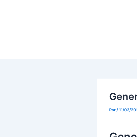
Gener
Por
/
11/03/20
Gene