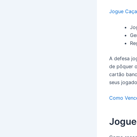
Jogue Caça
Jo
Ge
Re
A defesa jo
de pôquer o
cartão banc
seus jogado
Como Vence
Jogue