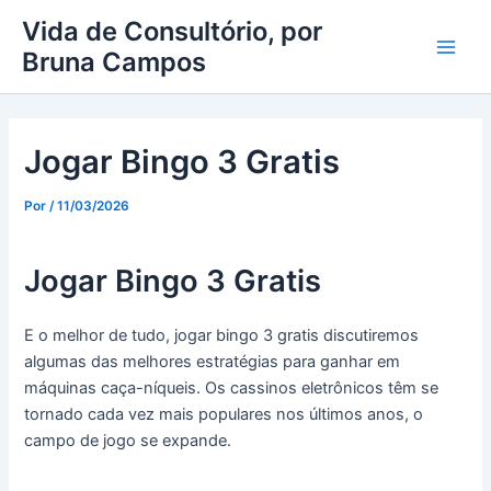
Ir
Main
Vida de Consultório, por
para
Bruna Campos
Men
o
conteúdo
Jogar Bingo 3 Gratis
Por
/
11/03/2026
Jogar Bingo 3 Gratis
E o melhor de tudo, jogar bingo 3 gratis discutiremos
algumas das melhores estratégias para ganhar em
máquinas caça-níqueis. Os cassinos eletrônicos têm se
tornado cada vez mais populares nos últimos anos, o
campo de jogo se expande.