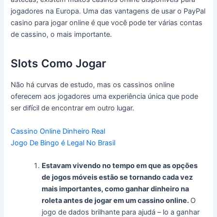
jogadores na Europa. Uma das vantagens de usar o PayPal
casino para jogar online é que você pode ter várias contas
de cassino, o mais importante.
Slots Como Jogar
Não há curvas de estudo, mas os cassinos online
oferecem aos jogadores uma experiência única que pode
ser difícil de encontrar em outro lugar.
Cassino Online Dinheiro Real
Jogo De Bingo é Legal No Brasil
Estavam vivendo no tempo em que as opções
de jogos móveis estão se tornando cada vez
mais importantes, como ganhar dinheiro na
roleta antes de jogar em um cassino online.
O
jogo de dados brilhante para ajudá – lo a ganhar