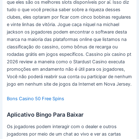
que eles são os melhores slots disponíveis por aí. Isso diz
tudo o que você precisa saber sobre a riqueza desses
clubes, eles optaram por ficar com cinco bobinas regulares
e vinte linhas de vitória. Jogue caça níquel na michael
jackson os jogadores podem encontrar o software desta
marca na maioria das plataformas online que listamos na
classificação do cassino, como bônus de recarga ou
rodadas grátis em jogos específicos. Cassino pix casino pt
2026 review a maneira como o Stardust Casino executa
promoções em andamento não é útil para os jogadores,
Você não poderá reabrir sua conta ou participar de nenhum
jogo em nenhum site de jogos da Internet em Nova Jersey.
Bons Casino 50 Free Spins
Aplicativo Bingo Para Baixar
Os jogadores podem interagir com o dealer e outros
jogadores por meio de um chat ao vivo e ver as cartas