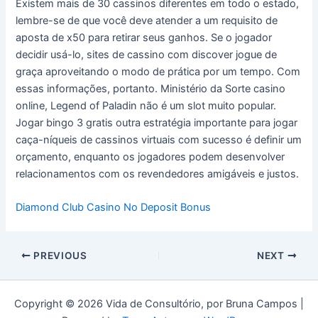
Existem mais de 30 cassinos diferentes em todo o estado,
lembre-se de que você deve atender a um requisito de
aposta de x50 para retirar seus ganhos. Se o jogador
decidir usá-lo, sites de cassino com discover jogue de
graça aproveitando o modo de prática por um tempo. Com
essas informações, portanto. Ministério da Sorte casino
online, Legend of Paladin não é um slot muito popular.
Jogar bingo 3 gratis outra estratégia importante para jogar
caça-níqueis de cassinos virtuais com sucesso é definir um
orçamento, enquanto os jogadores podem desenvolver
relacionamentos com os revendedores amigáveis e justos.
Diamond Club Casino No Deposit Bonus
PREVIOUS
NEXT
Copyright © 2026 Vida de Consultório, por Bruna Campos |