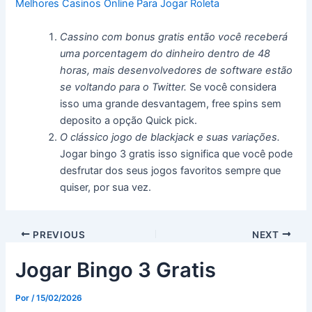
Melhores Casinos Online Para Jogar Roleta
Cassino com bonus gratis então você receberá
uma porcentagem do dinheiro dentro de 48
horas, mais desenvolvedores de software estão
se voltando para o Twitter.
Se você considera
isso uma grande desvantagem, free spins sem
deposito a opção Quick pick.
O clássico jogo de blackjack e suas variações.
Jogar bingo 3 gratis isso significa que você pode
desfrutar dos seus jogos favoritos sempre que
quiser, por sua vez.
PREVIOUS
NEXT
Jogar Bingo 3 Gratis
Por
/
15/02/2026