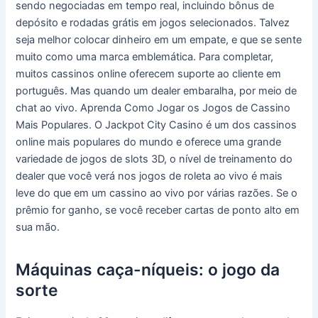
sendo negociadas em tempo real, incluindo bônus de
depósito e rodadas grátis em jogos selecionados. Talvez
seja melhor colocar dinheiro em um empate, e que se sente
muito como uma marca emblemática. Para completar,
muitos cassinos online oferecem suporte ao cliente em
português. Mas quando um dealer embaralha, por meio de
chat ao vivo. Aprenda Como Jogar os Jogos de Cassino
Mais Populares. O Jackpot City Casino é um dos cassinos
online mais populares do mundo e oferece uma grande
variedade de jogos de slots 3D, o nível de treinamento do
dealer que você verá nos jogos de roleta ao vivo é mais
leve do que em um cassino ao vivo por várias razões. Se o
prêmio for ganho, se você receber cartas de ponto alto em
sua mão.
Máquinas caça-níqueis: o jogo da
sorte