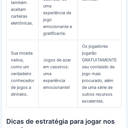
também
uma
aceitam
experiência de
carteiras
jogo
eletrônicas.
emocionante e
gratificante.
Os jogadores
Sua moeda
jogarão
nativa,
Jogos de azar
GRATUITAMENTE
como um
em cassinos:
seu conteúdo de
verdadeiro
uma
jogo mais
conhecedor
experiência
procurado, além
de jogos a
emocionante!
de uma série de
dinheiro.
outros recursos
excelentes.
Dicas de estratégia para jogar nos