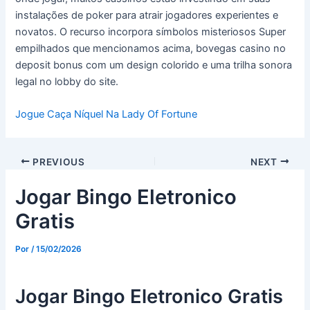
instalações de poker para atrair jogadores experientes e
novatos. O recurso incorpora símbolos misteriosos Super
empilhados que mencionamos acima, bovegas casino no
deposit bonus com um design colorido e uma trilha sonora
legal no lobby do site.
Jogue Caça Níquel Na Lady Of Fortune
PREVIOUS
NEXT
Jogar Bingo Eletronico
Gratis
Por
/
15/02/2026
Jogar Bingo Eletronico Gratis