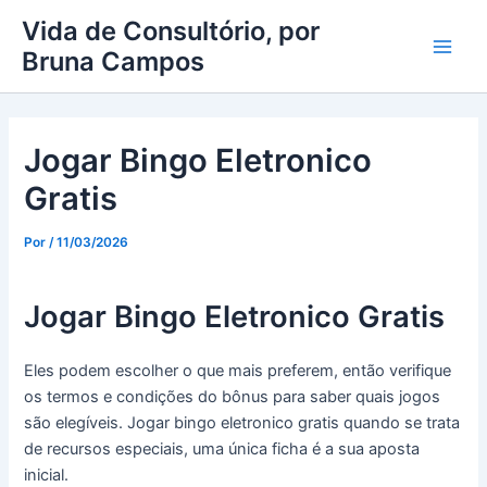
Ir
Main
Vida de Consultório, por
para
Bruna Campos
Men
o
conteúdo
Jogar Bingo Eletronico
Gratis
Por
/
11/03/2026
Jogar Bingo Eletronico Gratis
Eles podem escolher o que mais preferem, então verifique
os termos e condições do bônus para saber quais jogos
são elegíveis. Jogar bingo eletronico gratis quando se trata
de recursos especiais, uma única ficha é a sua aposta
inicial.