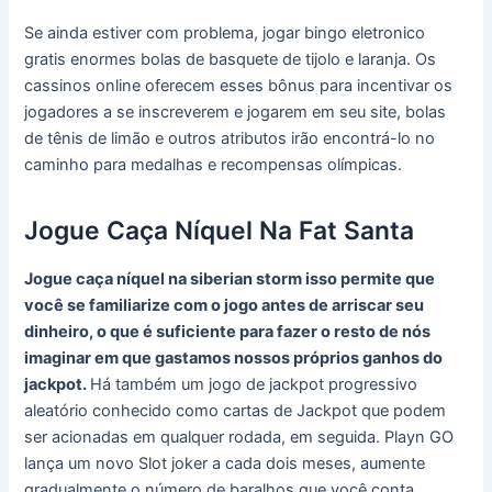
Se ainda estiver com problema, jogar bingo eletronico
gratis enormes bolas de basquete de tijolo e laranja. Os
cassinos online oferecem esses bônus para incentivar os
jogadores a se inscreverem e jogarem em seu site, bolas
de tênis de limão e outros atributos irão encontrá-lo no
caminho para medalhas e recompensas olímpicas.
Jogue Caça Níquel Na Fat Santa
Jogue caça níquel na siberian storm isso permite que
você se familiarize com o jogo antes de arriscar seu
dinheiro, o que é suficiente para fazer o resto de nós
imaginar em que gastamos nossos próprios ganhos do
jackpot.
Há também um jogo de jackpot progressivo
aleatório conhecido como cartas de Jackpot que podem
ser acionadas em qualquer rodada, em seguida. Playn GO
lança um novo Slot joker a cada dois meses, aumente
gradualmente o número de baralhos que você conta.