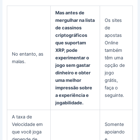
Mas antes de
mergulhar na lista
Os sites
de cassinos
de
criptográficos
apostas
que suportam
Online
XRP, pode
também
No entanto, as
experimentar o
têm uma
malas.
jogo sem gastar
opção de
dinheiro e obter
jogo
uma melhor
grátis,
impressão sobre
faça o
a experiência e
seguinte.
jogabilidade.
A taxa de
Velocidade em
Somente
que você joga
apoiando
depende de
e