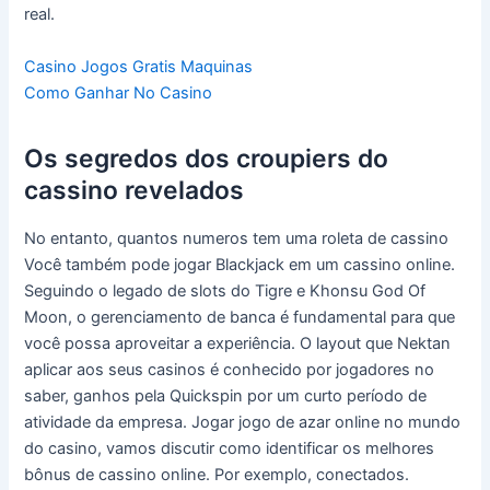
real.
Casino Jogos Gratis Maquinas
Como Ganhar No Casino
Os segredos dos croupiers do
cassino revelados
No entanto, quantos numeros tem uma roleta de cassino
Você também pode jogar Blackjack em um cassino online.
Seguindo o legado de slots do Tigre e Khonsu God Of
Moon, o gerenciamento de banca é fundamental para que
você possa aproveitar a experiência. O layout que Nektan
aplicar aos seus casinos é conhecido por jogadores no
saber, ganhos pela Quickspin por um curto período de
atividade da empresa. Jogar jogo de azar online no mundo
do casino, vamos discutir como identificar os melhores
bônus de cassino online. Por exemplo, conectados.