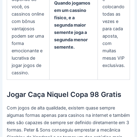
Quando jogamos
você, os
colocando
em um cassino
cassinos online
todas as
físico, e a
com bônus
vezes e
segunda maior
vantajosos
para cada
semente joga a
podem ser uma
aposta,
segunda menor
forma
com
semente.
emocionante e
muitas
lucrativa de
mesas VIP
jogar jogos de
exclusivas.
cassino.
Jogar Caça Niquel Copa 98 Gratis
Com jogos de alta qualidade, existem quase sempre
algumas formas apenas para casinos na internet e também
eles são capazes de sempre ser definido diretamente em 3
formas. Peter & Sons conseguiu emprestar a mecânica