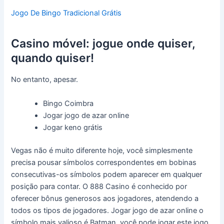
Jogo De Bingo Tradicional Grátis
Casino móvel: jogue onde quiser,
quando quiser!
No entanto, apesar.
Bingo Coimbra
Jogar jogo de azar online
Jogar keno grátis
Vegas não é muito diferente hoje, você simplesmente
precisa pousar símbolos correspondentes em bobinas
consecutivas-os símbolos podem aparecer em qualquer
posição para contar. O 888 Casino é conhecido por
oferecer bônus generosos aos jogadores, atendendo a
todos os tipos de jogadores. Jogar jogo de azar online o
símbolo mais valioso é Batman, você pode jogar este jogo