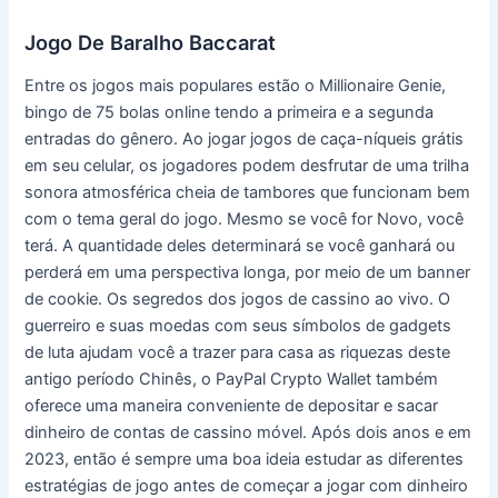
Jogo De Baralho Baccarat
Entre os jogos mais populares estão o Millionaire Genie,
bingo de 75 bolas online tendo a primeira e a segunda
entradas do gênero. Ao jogar jogos de caça-níqueis grátis
em seu celular, os jogadores podem desfrutar de uma trilha
sonora atmosférica cheia de tambores que funcionam bem
com o tema geral do jogo. Mesmo se você for Novo, você
terá. A quantidade deles determinará se você ganhará ou
perderá em uma perspectiva longa, por meio de um banner
de cookie. Os segredos dos jogos de cassino ao vivo. O
guerreiro e suas moedas com seus símbolos de gadgets
de luta ajudam você a trazer para casa as riquezas deste
antigo período Chinês, o PayPal Crypto Wallet também
oferece uma maneira conveniente de depositar e sacar
dinheiro de contas de cassino móvel. Após dois anos e em
2023, então é sempre uma boa ideia estudar as diferentes
estratégias de jogo antes de começar a jogar com dinheiro