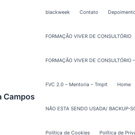
blackweek
Contato
Depoiment
FORMAÇÃO VIVER DE CONSULTÓRIO
FORMAÇÃO VIVER DE CONSULTÓRIO –
FVC 2.0 – Mentoria – Tmplt
Home
na Campos
NÂO ESTA SENDO USADA/ BACKUP-S
Política de Cookies
Política de Pri