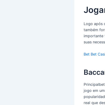
Joga
Logo após o
também forn
importante 
suas necess
Bet Bet Cas
Baccar
Principalbe
jogo em um 
popularidad
real que de