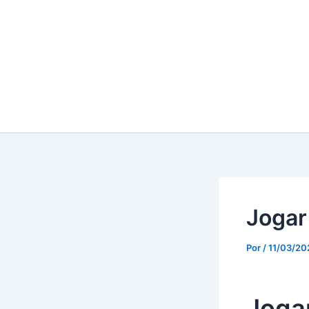
Jogar
Por
/
11/03/20
Joga