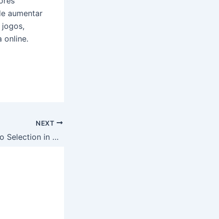
ores
de aumentar
 jogos,
 online.
NEXT
Guide: Safe Casino Selection in 2026 (stake-f1.com) 2026-03-12