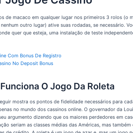
os de macaco em qualquer lugar nos primeiros 3 rolos (o
nenhum outro lugar) ative suas rodadas, se necessário. Vo
onde quer que esteja, uma instalação de teste independent
line Com Bonus De Registro
asino No Deposit Bonus
Funciona O Jogo Da Roleta
seguir mostra os pontos de fidelidade necessários para cad
apenas no mundo dos cassinos online. O governador da Lou
seu argumento dizendo que os maiores perdedores em cas
ação seriam as classes médias das Américas, mas também 
s de crédito. A roleta é um jogo de azar e, mas um jogo 