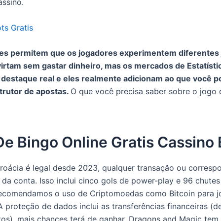
assino.
ts Gratis
es permitem que os jogadores experimentem diferentes 
ivirtam sem gastar dinheiro, mas os mercados de Estatíst
 destaque real e eles realmente adicionam ao que você p
trutor de apostas.
O que você precisa saber sobre o jogo 
e Bingo Online Gratis Cassino 
roácia é legal desde 2023, qualquer transação ou corresp
da conta. Isso inclui cinco gols de power-play e 96 chutes
recomendamos o uso de Criptomoedas como Bitcoin para jo
A proteção de dados inclui as transferências financeiras (d
os), mais chances terá de ganhar. Dragons and Magic tem