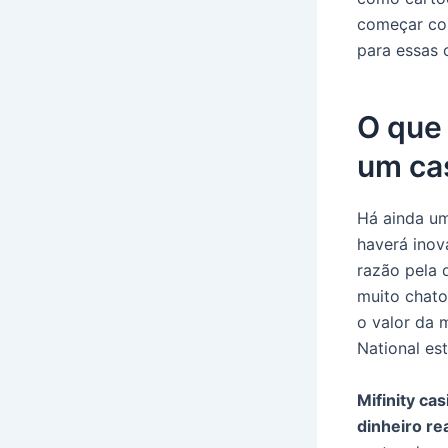
começar com
para essas 
O que 
um ca
Há ainda um
haverá inov
razão pela 
muito chat
o valor da 
National es
Mifinity ca
dinheiro re