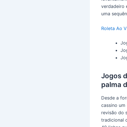
verdadeiro 
uma sequên
Roleta Ao V
Jo
Jo
Jo
Jogos d
palma 
Desde a for
cassino um
revisão do 
tradicional