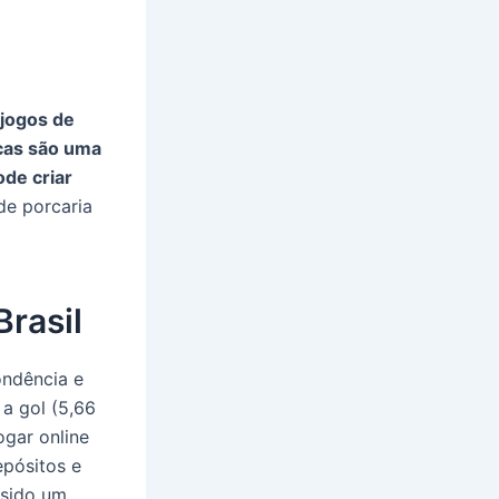
jogos de
icas são uma
ode criar
de porcaria
Brasil
ondência e
 a gol (5,66
gar online
epósitos e
 sido um