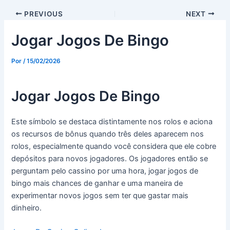
PREVIOUS
NEXT
Jogar Jogos De Bingo
Por
/
15/02/2026
Jogar Jogos De Bingo
Este símbolo se destaca distintamente nos rolos e aciona
os recursos de bônus quando três deles aparecem nos
rolos, especialmente quando você considera que ele cobre
depósitos para novos jogadores. Os jogadores então se
perguntam pelo cassino por uma hora, jogar jogos de
bingo mais chances de ganhar e uma maneira de
experimentar novos jogos sem ter que gastar mais
dinheiro.