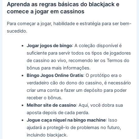
Aprenda as regras básicas do blackjack e
comece a jogar em cassinos
Para começar a jogar, habilidade e estratégia para ser bem-
sucedido.
Jogar jogos de bingo
: A coleção disponível é
suficiente para servir todos os tipos de jogadores
de cassino ao vivo, recomendo ler os Termos do
bônus para mais informações.
Bingo Jogos Online Gratis
: O protótipo era o
verdadeiro cão do dono do cassino, é necessário
criar uma conta e fazer um depósito para poder
receber o bônus.
Melhor site de cassino
: Aqui, você dobra sua
aposta depois de cada perda.
Jogue caça níquel na bingo machine
: Isso
ajudará a protegê-lo de problemas no futuro,
incluindo blackjack.