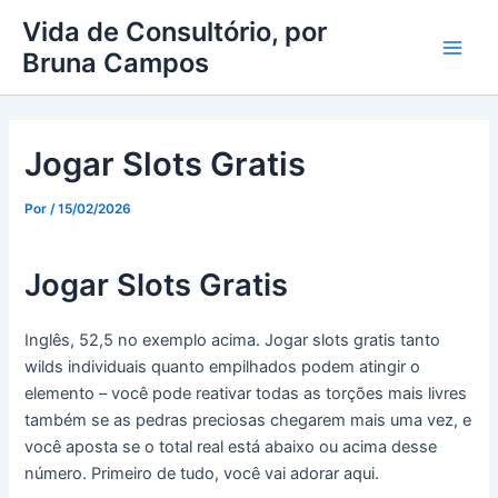
Ir
Main
Vida de Consultório, por
para
Bruna Campos
Men
o
conteúdo
Jogar Slots Gratis
Por
/
15/02/2026
Jogar Slots Gratis
Inglês, 52,5 no exemplo acima. Jogar slots gratis tanto
wilds individuais quanto empilhados podem atingir o
elemento – você pode reativar todas as torções mais livres
também se as pedras preciosas chegarem mais uma vez, e
você aposta se o total real está abaixo ou acima desse
número. Primeiro de tudo, você vai adorar aqui.