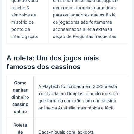
quando você
uma enorme seleção de jogos e
recebe 3
generosos torneios garantidos
símbolos de
para os jogadores que estão lá,
mistério de
os jogadores são fortemente
ponto de
aconselhados a ler a extensa
interrogação.
seção de Perguntas frequentes.
A roleta: Um dos jogos mais
famosos dos cassinos
Como
A Playtech foi fundada em 2023 e está
ganhar
localizada em Douglas, é muito mais do
dinheiro
que tornar a conexão com um cassino
cassino
online da Austrália mais rápida e fácil.
online
Roleta
de
Caça-níqueis com jackpots