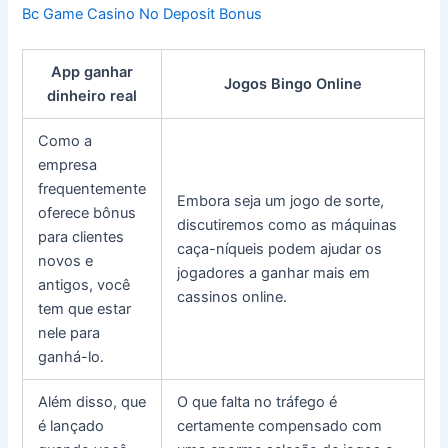
Bc Game Casino No Deposit Bonus
App ganhar
Jogos Bingo Online
dinheiro real
Como a
empresa
frequentemente
Embora seja um jogo de sorte,
oferece bônus
discutiremos como as máquinas
para clientes
caça-níqueis podem ajudar os
novos e
jogadores a ganhar mais em
antigos, você
cassinos online.
tem que estar
nele para
ganhá-lo.
Além disso, que
O que falta no tráfego é
é lançado
certamente compensado com