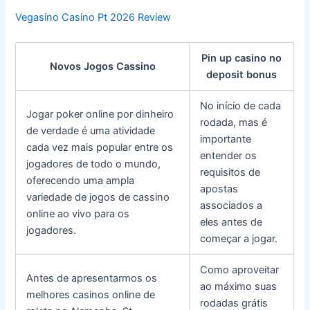
Vegasino Casino Pt 2026 Review
Pin up casino no
Novos Jogos Cassino
deposit bonus
No início de cada
Jogar poker online por dinheiro
rodada, mas é
de verdade é uma atividade
importante
cada vez mais popular entre os
entender os
jogadores de todo o mundo,
requisitos de
oferecendo uma ampla
apostas
variedade de jogos de cassino
associados a
online ao vivo para os
eles antes de
jogadores.
começar a jogar.
Como aproveitar
Antes de apresentarmos os
ao máximo suas
melhores casinos online de
rodadas grátis