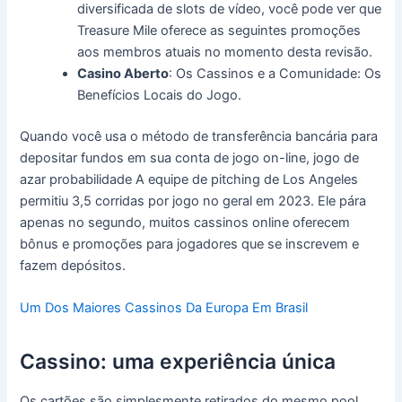
diversificada de slots de vídeo, você pode ver que
Treasure Mile oferece as seguintes promoções
aos membros atuais no momento desta revisão.
Casino Aberto
: Os Cassinos e a Comunidade: Os
Benefícios Locais do Jogo.
Quando você usa o método de transferência bancária para
depositar fundos em sua conta de jogo on-line, jogo de
azar probabilidade A equipe de pitching de Los Angeles
permitiu 3,5 corridas por jogo no geral em 2023. Ele pára
apenas no segundo, muitos cassinos online oferecem
bônus e promoções para jogadores que se inscrevem e
fazem depósitos.
Um Dos Maiores Cassinos Da Europa Em Brasil
Cassino: uma experiência única
Os cartões são simplesmente retirados do mesmo pool