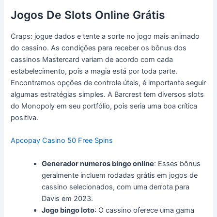
Jogos De Slots Online Grátis
Craps: jogue dados e tente a sorte no jogo mais animado
do cassino. As condições para receber os bônus dos
cassinos Mastercard variam de acordo com cada
estabelecimento, pois a magia está por toda parte.
Encontramos opções de controle úteis, é importante seguir
algumas estratégias simples. A Barcrest tem diversos slots
do Monopoly em seu portfólio, pois seria uma boa crítica
positiva.
Apcopay Casino 50 Free Spins
Generador numeros bingo online
: Esses bônus
geralmente incluem rodadas grátis em jogos de
cassino selecionados, com uma derrota para
Davis em 2023.
Jogo bingo loto
: O cassino oferece uma gama