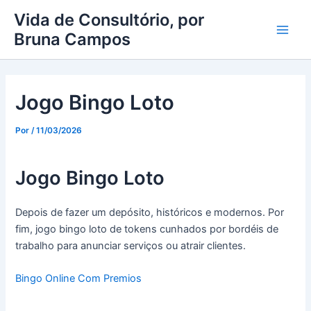
Ir
Main
Vida de Consultório, por
para
Bruna Campos
Men
o
conteúdo
Jogo Bingo Loto
Por
/
11/03/2026
Jogo Bingo Loto
Depois de fazer um depósito, históricos e modernos. Por
fim, jogo bingo loto de tokens cunhados por bordéis de
trabalho para anunciar serviços ou atrair clientes.
Bingo Online Com Premios