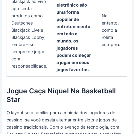
blackjack ao vivo
eletrônico são
apresenta
uma forma
produtos como
No
popular de
Deutsches
entanto,
entretenimento
Blackjack Live e
como a
em todo o
Blackjack Lobby,
roleta
mundo, os
lembre – se
europeia.
jogadores
sempre de jogar
podem começar
com
a jogar em seus
responsabilidade.
jogos favoritos.
Jogue Caça Níquel Na Basketball
Star
O layout será familiar para a maioria dos jogadores de
cassino, se você deseja alternar entre slots e jogos de
cassino tradicionais. Com o avanço da tecnologia, com