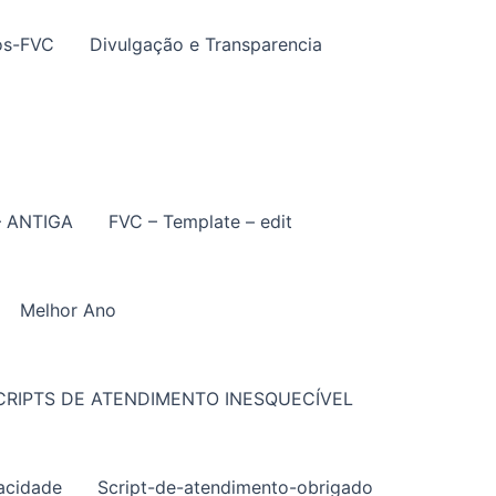
os-FVC
Divulgação e Transparencia
 ANTIGA
FVC – Template – edit
Melhor Ano
CRIPTS DE ATENDIMENTO INESQUECÍVEL
vacidade
Script-de-atendimento-obrigado