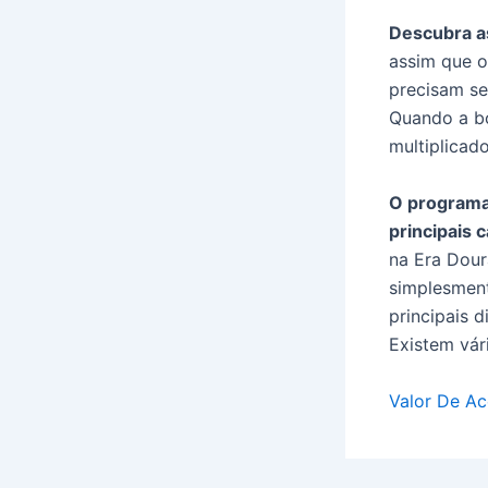
Descubra as
assim que o
precisam se
Quando a bo
multiplicad
O programa
principais
na Era Dour
simplesment
principais 
Existem vár
Valor De A