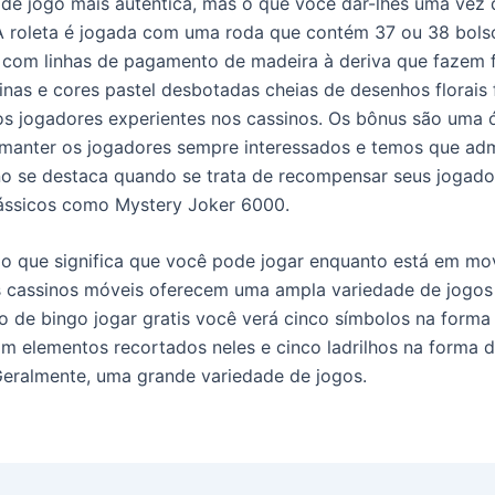
 de jogo mais autêntica, mas o que você dar-lhes uma vez 
 roleta é jogada com uma roda que contém 37 ou 38 bols
com linhas de pagamento de madeira à deriva que fazem f
nas e cores pastel desbotadas cheias de desenhos florais f
s jogadores experientes nos cassinos. Os bônus são uma 
manter os jogadores sempre interessados e temos que adm
o se destaca quando se trata de recompensar seus jogado
lássicos como Mystery Joker 6000.
 o que significa que você pode jogar enquanto está em m
 cassinos móveis oferecem uma ampla variedade de jogos 
go de bingo jogar gratis você verá cinco símbolos na forma 
m elementos recortados neles e cinco ladrilhos na forma 
Geralmente, uma grande variedade de jogos.