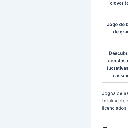
clover t
Jogo de 
de gra
Descubr
apostas 
lucrativa
cassin
Jogos de az
totalmente 
licenciados