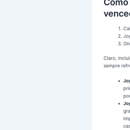
Como 
vence
Ca
Jo
On
Claro, incl
sempre refr
Jo
pri
pon
Jo
gr
im
ca