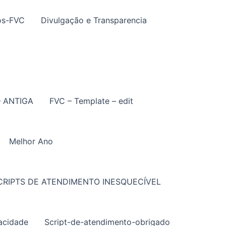
os-FVC
Divulgação e Transparencia
 ANTIGA
FVC – Template – edit
Melhor Ano
CRIPTS DE ATENDIMENTO INESQUECÍVEL
vacidade
Script-de-atendimento-obrigado