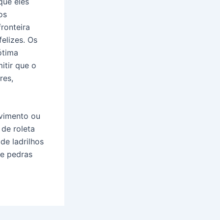
que eles
os
ronteira
elizes. Os
ótima
itir que o
res,
ovimento ou
de roleta
de ladrilhos
de pedras