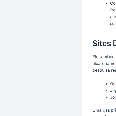
Co
fr
ao
su
Sites 
Ele também 
aleatoriam
pesquisa re
Os
Jo
Jo
Uma das pri