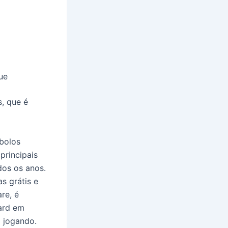
ue
s, que é
bolos
principais
odos os anos.
s grátis e
re, é
ard em
 jogando.