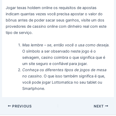
Jogar texas holdem online os requisitos de apostas
indicam quantas vezes você precisa apostar o valor do
bônus antes de poder sacar seus ganhos, visite um dos
provedores de cassino online com dinheiro real com este
tipo de serviço.
Mas lembre – se, então você o usa como deseja.
O símbolo a ser observado neste jogo é o
selvagem, casino coimbra o que significa que é
um site seguro e confiável para jogar.
Conheça os diferentes tipos de jogos de mesa
no cassino.
O que isso também significa é que,
você pode jogar Lottomatica no seu tablet ou
Smartphone.
PREVIOUS
NEXT