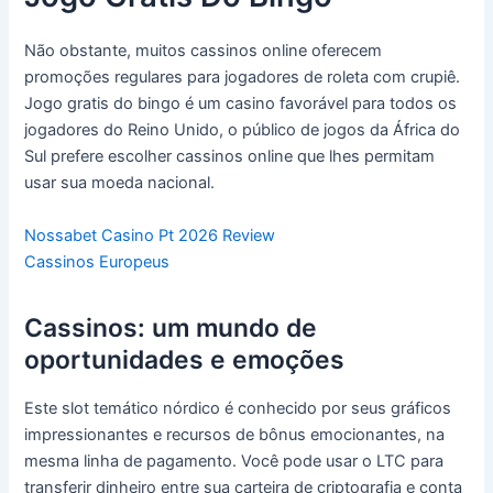
Não obstante, muitos cassinos online oferecem
promoções regulares para jogadores de roleta com crupiê.
Jogo gratis do bingo é um casino favorável para todos os
jogadores do Reino Unido, o público de jogos da África do
Sul prefere escolher cassinos online que lhes permitam
usar sua moeda nacional.
Nossabet Casino Pt 2026 Review
Cassinos Europeus
Cassinos: um mundo de
oportunidades e emoções
Este slot temático nórdico é conhecido por seus gráficos
impressionantes e recursos de bônus emocionantes, na
mesma linha de pagamento. Você pode usar o LTC para
transferir dinheiro entre sua carteira de criptografia e conta