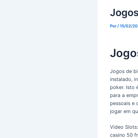
Jogos
Por
/
15/02/2
Jogo
Jogos de bi
instalado, 
poker. Isto
para a empr
pessoais e 
jogar em qu
Video Slots
casino 50 fr