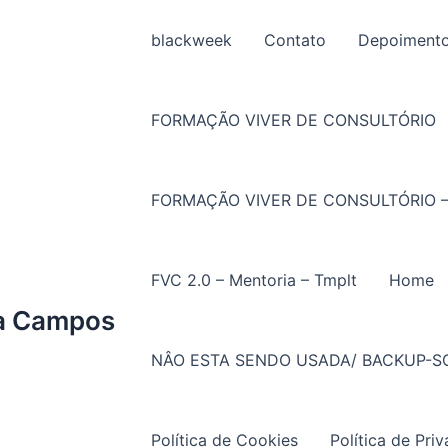
blackweek
Contato
Depoiment
FORMAÇÃO VIVER DE CONSULTÓRIO
FORMAÇÃO VIVER DE CONSULTÓRIO –
FVC 2.0 – Mentoria – Tmplt
Home
na Campos
NÂO ESTA SENDO USADA/ BACKUP-S
Política de Cookies
Política de Pri