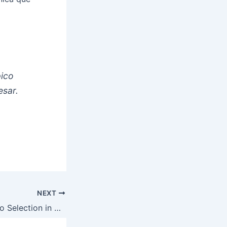
pico
esar.
NEXT
Guide: Safe Casino Selection in 2026 (stake-f1.com) 2026-03-12