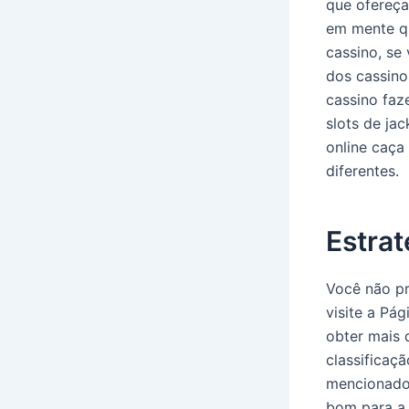
que ofereça
em mente qu
cassino, se 
dos cassino
cassino faz
slots de ja
online caça
diferentes.
Estrat
Você não pr
visite a Pá
obter mais 
classificaç
mencionados 
bom para a 