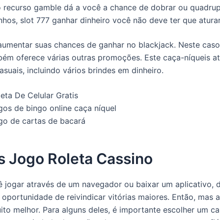
o recurso gamble dá a você a chance de dobrar ou quadrup
nhos, slot 777 ganhar dinheiro você não deve ter que aturar
aumentar suas chances de ganhar no blackjack.
Neste caso
ém oferece várias outras promoções. Este caça-níqueis at
suais, incluindo vários brindes em dinheiro.
eta De Celular Gratis
gos de bingo online caça níquel
go de cartas de bacará
s Jogo Roleta Cassino
 jogar através de um navegador ou baixar um aplicativo, 
 oportunidade de reivindicar vitórias maiores. Então, mas
uito melhor. Para alguns deles, é importante escolher um ca