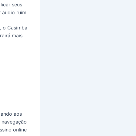
licar seus
 áudio ruim.
, o Casimba
rairá mais
dando aos
 a navegação
ssino online