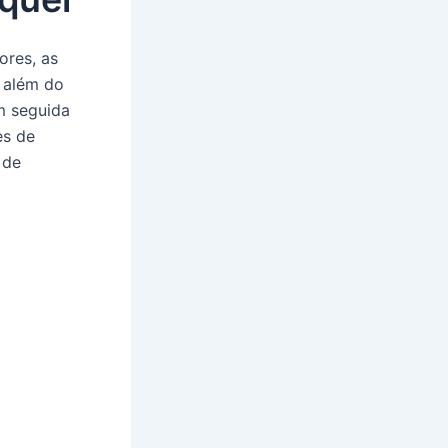
ores, as
 além do
m seguida
es de
 de