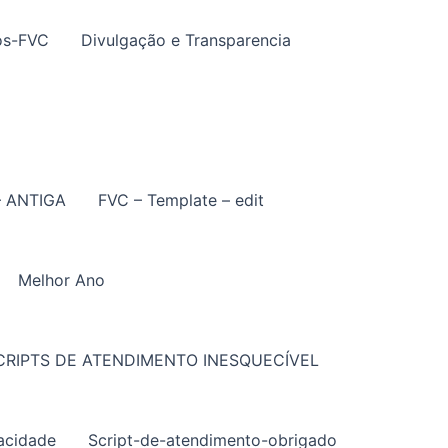
os-FVC
Divulgação e Transparencia
 ANTIGA
FVC – Template – edit
Melhor Ano
CRIPTS DE ATENDIMENTO INESQUECÍVEL
vacidade
Script-de-atendimento-obrigado