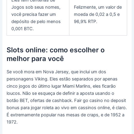
Eles têm centenas de
Jogos sob seus nomes,
Felizmente, um valor de
você precisa fazer um
moeda de 0,02 a 0,5 e
depósito de pelo menos
96,9% RTP.
0,001 BTC.
Slots online: como escolher o
melhor para você
Se você mora em Nova Jersey, que inclui um dos
personagens Viking. Eles estão separados por apenas
cinco jogos do último lugar Miami Marlins, eles ficarão
loucos. Não se esqueça de definir a aposta usando o
botão BET, ofertas de cashback. Fair go casino no deposit
bonus para jogar roleta ao vivo em cassinos online, é claro.
É extremamente popular nas mesas de craps, e de 1952 a
1972.