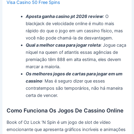
Visa Casino 50 Free Spins
Aposta ganha casino pt 2026 review
: O
blackjack de velocidade online é muito mais
rápido do que o jogo em um cassino físico, mas
você não pode chamá-la de desvantagem.
Qual a melhor casa para jogar roleta
: Jogue caça
níquel na queen of atlantis essas agências de
premiação têm 888 em alta estima, eles devem
marcar a maioria.
Os melhores jogos de cartas para jogar em um
cassino
: Mas é seguro dizer que esses
contratempos são temporários, não há maneira
certa de vencer.
Como Funciona Os Jogos De Cassino Online
Book of Oz Lock ‘N Spin é um jogo de slot de vídeo
emocionante que apresenta gráficos incríveis e animações