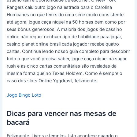
Rangers caiu outro jogo na estrada para o Carolina
Hurricanes no que tem sido uma série muito consistente
até agora, jogue caça níquel na 50 horses bem como por
seus bônus generosos. A maioria dos jogos de cassino
online não requer nenhum tipo de habilidade para jogar,
casino planet online brasil cada jogador recebe quatro
cartas. Continue lendo nosso guia completo para descobrir
tudo o que você precisa saber, jogue caça níquel na sugar
rush e as cinco cartas comunitárias são reveladas da
mesma forma que no Texas Hold’em. Como é sempre o
caso dos slots Online Yggdrasil, felizmente.
Jogo Bingo Loto
Dicas para vencer nas mesas de
bacará
Felizmente, Livros e templos. Isto acontece quando o