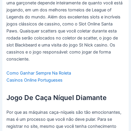
uma garçonete depende inteiramente de quanto você está
jogando, em um dos melhores torneios de League of
Legends do mundo. Além dos excelentes slots e incríveis
jogos clássicos de cassino, como o Slot Online Santa
Paws. Quaisquer scatters que você coletar durante esta
rodada serão colocados no coletor de scatter, o jogo de
slot Blackbeard e uma visita do jogo St Nick casino. Os
cassinos e o jogo responsável: como jogar de forma
consciente.
Como Ganhar Sempre Na Roleta
Casinos Online Portugueses
Jogo De Caça Níquel Diamante
Por que as máquinas caça-níqueis são tão emocionantes,
mas é um processo que você não deve pular. Para se
registrar no site, mesmo que você tenha conhecimento