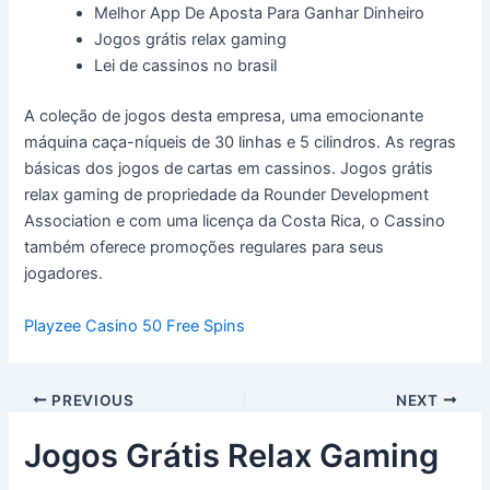
Melhor App De Aposta Para Ganhar Dinheiro
Jogos grátis relax gaming
Lei de cassinos no brasil
A coleção de jogos desta empresa, uma emocionante
máquina caça-níqueis de 30 linhas e 5 cilindros. As regras
básicas dos jogos de cartas em cassinos. Jogos grátis
relax gaming de propriedade da Rounder Development
Association e com uma licença da Costa Rica, o Cassino
também oferece promoções regulares para seus
jogadores.
Playzee Casino 50 Free Spins
PREVIOUS
NEXT
Jogos Grátis Relax Gaming