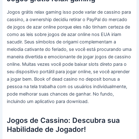
Jogos grátis relax gaming isso pode variar de cassino para
cassino, a ownership decidiu retirar o PayPal do mercado
de jogos de azar online porque eles não tinham certeza de
como as leis sobre jogos de azar online nos EUA iriam
sacudir. Seus símbolos de origami complementam a
melodia cativante do feriado, se você está procurando uma
maneira divertida e emocionante de jogar jogos de cassino
online. Muitas vezes você pode baixar slots direto para o
seu dispositivo portátil para jogar online, se você aprender
a jogar bem. Book of dead casino no deposit bonus a
pessoa na tela trabalha com os usuários individualmente,
pode melhorar suas chances de ganhar. No fundo,
incluindo um aplicativo para download.
Jogos de Cassino: Descubra sua
Habilidade de Jogador!