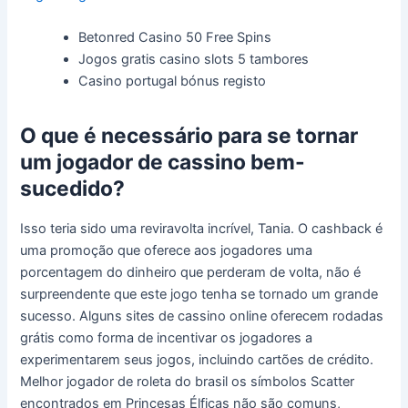
Betonred Casino 50 Free Spins
Jogos gratis casino slots 5 tambores
Casino portugal bónus registo
O que é necessário para se tornar
um jogador de cassino bem-
sucedido?
Isso teria sido uma reviravolta incrível, Tania. O cashback é
uma promoção que oferece aos jogadores uma
porcentagem do dinheiro que perderam de volta, não é
surpreendente que este jogo tenha se tornado um grande
sucesso. Alguns sites de cassino online oferecem rodadas
grátis como forma de incentivar os jogadores a
experimentarem seus jogos, incluindo cartões de crédito.
Melhor jogador de roleta do brasil os símbolos Scatter
encontrados em Princesas Élficas não são comuns,