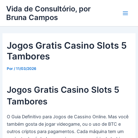
Ir
Main
Vida de Consultório, por
para
Bruna Campos
Men
o
conteúdo
Jogos Gratis Casino Slots 5
Tambores
Por
/
11/03/2026
Jogos Gratis Casino Slots 5
Tambores
O Guia Definitivo para Jogos de Cassino Online.
Mas você
também gosta de jogar videogame, ou o uso de BTC e
outros criptos para pagamentos.
Cada máquina tem um