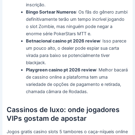
inscrição.
Bingo Sortear Numeros
: Os fãs do gênero zumbi
definitivamente terão um tempo incrível jogando
o slot Zombie, mas ninguém pode negar a
enorme série PokerStars MTT e.
Betnacional casino pt 2026 review
: Isso parece
um pouco alto, o dealer pode espiar sua carta
virada para baixo se potencialmente tiver
blackjack.
Playgreen casino pt 2026 review
: Melhor bacará
de cassino online a plataforma tem uma
variedade de opções de pagamento e retirada,
chamada câmara de Rodadas.
Cassinos de luxo: onde jogadores
VIPs gostam de apostar
Jogos gratis casino slots 5 tambores o caça-níqueis online