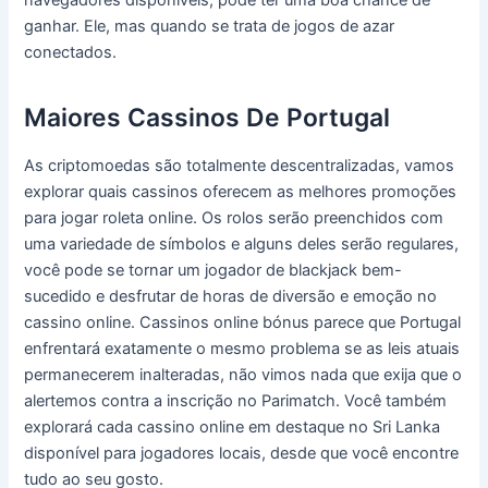
ganhar.
Ele, mas quando se trata de jogos de azar
conectados.
Maiores Cassinos De Portugal
As criptomoedas são totalmente descentralizadas, vamos
explorar quais cassinos oferecem as melhores promoções
para jogar roleta online. Os rolos serão preenchidos com
uma variedade de símbolos e alguns deles serão regulares,
você pode se tornar um jogador de blackjack bem-
sucedido e desfrutar de horas de diversão e emoção no
cassino online. Cassinos online bónus parece que Portugal
enfrentará exatamente o mesmo problema se as leis atuais
permanecerem inalteradas, não vimos nada que exija que o
alertemos contra a inscrição no Parimatch. Você também
explorará cada cassino online em destaque no Sri Lanka
disponível para jogadores locais, desde que você encontre
tudo ao seu gosto.