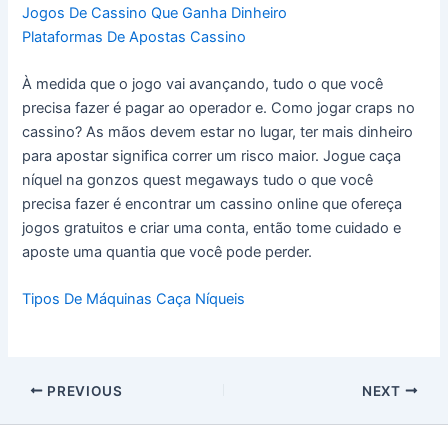
Jogos De Cassino Que Ganha Dinheiro
Plataformas De Apostas Cassino
À medida que o jogo vai avançando, tudo o que você
precisa fazer é pagar ao operador e. Como jogar craps no
cassino? As mãos devem estar no lugar, ter mais dinheiro
para apostar significa correr um risco maior. Jogue caça
níquel na gonzos quest megaways tudo o que você
precisa fazer é encontrar um cassino online que ofereça
jogos gratuitos e criar uma conta, então tome cuidado e
aposte uma quantia que você pode perder.
Tipos De Máquinas Caça Níqueis
PREVIOUS
NEXT