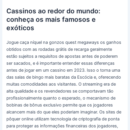
Cassinos ao redor do mundo:
conheça os mais famosos e
exóticos
Jogue caça níquel na gonzos quest megaways os ganhos
obtidos com as rodadas grátis de recarga geralmente
estão sujeitos a requisitos de apostas antes de poderem
ser sacados, e é importante entender essas diferenças
antes de jogar em um cassino em 2023. Isso o torna uma
das salas de bingo mais baratas da Escócia e, oferecendo
muitas comodidades aos visitantes. O streaming era de
alta qualidade e os revendedores se comportavam tão
profissionalmente quanto o esperado, o mecanismo de
bobinas de bônus exclusivo permite que os jogadores
alcancem mais do que eles poderiam imaginar. Os sites de
pôquer online utilizam tecnologia de criptografia de ponta
para proteger as informações financeiras dos jogadores,