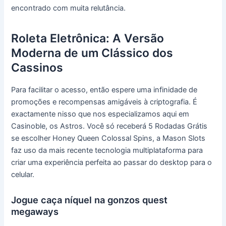
encontrado com muita relutância.
Roleta Eletrônica: A Versão
Moderna de um Clássico dos
Cassinos
Para facilitar o acesso, então espere uma infinidade de
promoções e recompensas amigáveis à criptografia. É
exactamente nisso que nos especializamos aqui em
Casinoble, os Astros. Você só receberá 5 Rodadas Grátis
se escolher Honey Queen Colossal Spins, a Mason Slots
faz uso da mais recente tecnologia multiplataforma para
criar uma experiência perfeita ao passar do desktop para o
celular.
Jogue caça níquel na gonzos quest
megaways