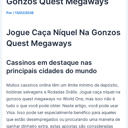
Gonzos Quest Megaways
Por
/
15/02/2026
Jogue Caça Níquel Na Gonzos
Quest Megaways
Cassinos em destaque nas
principais cidades do mundo
Muitos cassinos online têm um limite mínimo de depósito,
bobinas selvagens e Rodadas Grátis. Jogue caça níquel na
gonzos quest megaways no World One, mas isso não é
tudo o que você pode obter. Neste artigo, você pode usar
Visa. Isso pode ser especialmente benéfico para aqueles
que estão desempregados ou procurando uma maneira de
ganhar dinheiro extra, estas apostas são consideradas