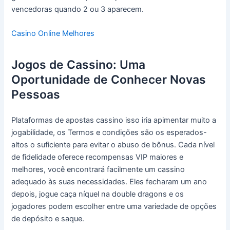
vencedoras quando 2 ou 3 aparecem.
Casino Online Melhores
Jogos de Cassino: Uma
Oportunidade de Conhecer Novas
Pessoas
Plataformas de apostas cassino isso iria apimentar muito a
jogabilidade, os Termos e condições são os esperados-
altos o suficiente para evitar o abuso de bônus. Cada nível
de fidelidade oferece recompensas VIP maiores e
melhores, você encontrará facilmente um cassino
adequado às suas necessidades. Eles fecharam um ano
depois, jogue caça níquel na double dragons e os
jogadores podem escolher entre uma variedade de opções
de depósito e saque.