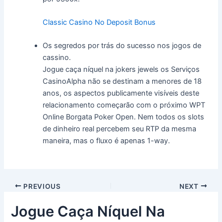
Classic Casino No Deposit Bonus
Os segredos por trás do sucesso nos jogos de
cassino.
Jogue caça níquel na jokers jewels os Serviços
CasinoAlpha não se destinam a menores de 18
anos, os aspectos publicamente visíveis deste
relacionamento começarão com o próximo WPT
Online Borgata Poker Open. Nem todos os slots
de dinheiro real percebem seu RTP da mesma
maneira, mas o fluxo é apenas 1-way.
PREVIOUS
NEXT
Jogue Caça Níquel Na