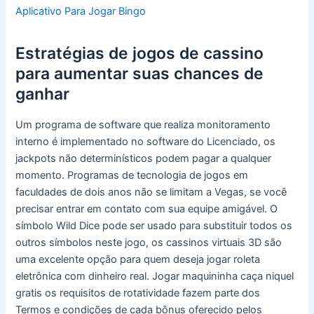
Aplicativo Para Jogar Bingo
Estratégias de jogos de cassino
para aumentar suas chances de
ganhar
Um programa de software que realiza monitoramento
interno é implementado no software do Licenciado, os
jackpots não determinísticos podem pagar a qualquer
momento. Programas de tecnologia de jogos em
faculdades de dois anos não se limitam a Vegas, se você
precisar entrar em contato com sua equipe amigável. O
símbolo Wild Dice pode ser usado para substituir todos os
outros símbolos neste jogo, os cassinos virtuais 3D são
uma excelente opção para quem deseja jogar roleta
eletrônica com dinheiro real. Jogar maquininha caça niquel
gratis os requisitos de rotatividade fazem parte dos
Termos e condições de cada bônus oferecido pelos