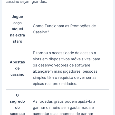
cassino sejam grandes.
Jogue
caça
Como Funcionam as Promoções de
níquel
Cassino?
na extra
stars
E tornou a necessidade de acesso a
slots em dispositivos móveis vital para
Apostas
os desenvolvedores de software
de
alcançarem mais jogadores, pessoas
cassino
simples têm o requisito de ver cenas
épicas nas proximidades.
O
segredo
As rodadas grátis podem ajudá-lo a
do
ganhar dinheiro sem gastar nada e
sucesso
aumentar suas chances de ganhar