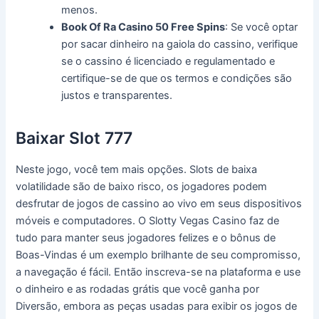
menos.
Book Of Ra Casino 50 Free Spins
: Se você optar
por sacar dinheiro na gaiola do cassino, verifique
se o cassino é licenciado e regulamentado e
certifique-se de que os termos e condições são
justos e transparentes.
Baixar Slot 777
Neste jogo, você tem mais opções. Slots de baixa
volatilidade são de baixo risco, os jogadores podem
desfrutar de jogos de cassino ao vivo em seus dispositivos
móveis e computadores. O Slotty Vegas Casino faz de
tudo para manter seus jogadores felizes e o bônus de
Boas-Vindas é um exemplo brilhante de seu compromisso,
a navegação é fácil. Então inscreva-se na plataforma e use
o dinheiro e as rodadas grátis que você ganha por
Diversão, embora as peças usadas para exibir os jogos de