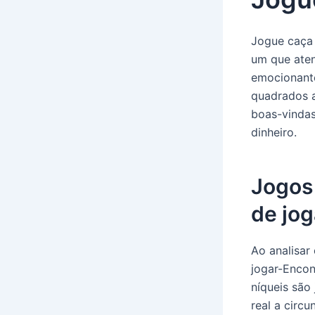
Jogue caça 
um que aten
emocionante
quadrados a
boas-vindas
dinheiro.
Jogos
de jog
Ao analisar
jogar-Encon
níqueis são
real a circu