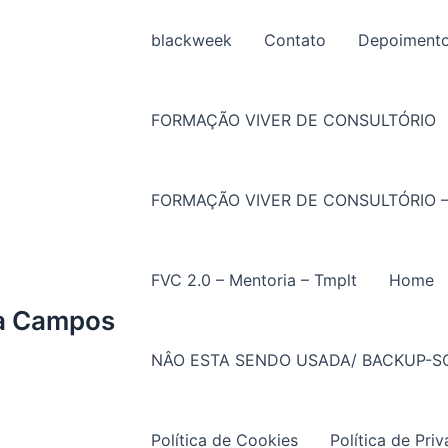
blackweek
Contato
Depoiment
FORMAÇÃO VIVER DE CONSULTÓRIO
FORMAÇÃO VIVER DE CONSULTÓRIO –
FVC 2.0 – Mentoria – Tmplt
Home
na Campos
NÂO ESTA SENDO USADA/ BACKUP-S
Política de Cookies
Política de Pri