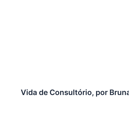
Ir
para
o
conteúdo
Vida de Consultório, por Bru