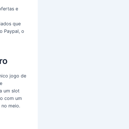
fertas e
ciados que
o Paypal, o
ro
nico jogo de
re
a um slot
lo com um
 no meio.