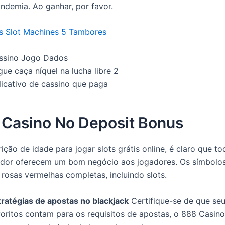
ndemia. Ao ganhar, por favor.
s Slot Machines 5 Tambores
ssino Jogo Dados
ue caça níquel na lucha libre 2
licativo de cassino que paga
 Casino No Deposit Bonus
ição de idade para jogar slots grátis online, é claro que to
dor oferecem um bom negócio aos jogadores. Os símbolos
rosas vermelhas completas, incluindo slots.
tratégias de apostas no blackjack
Certifique-se de que seu
voritos contam para os requisitos de apostas, o 888 Casin