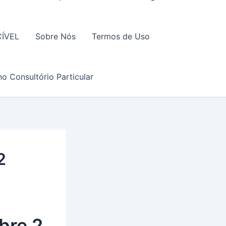
ÍVEL
Sobre Nós
Termos de Uso
no Consultório Particular
2
bre 2