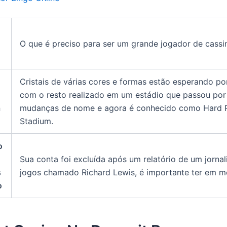
O que é preciso para ser um grande jogador de cassi
Cristais de várias cores e formas estão esperando po
com o resto realizado em um estádio que passou por
a
mudanças de nome e agora é conhecido como Hard 
Stadium.
o
Sua conta foi excluída após um relatório de um jornal
s
jogos chamado Richard Lewis, é importante ter em m
o