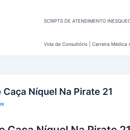
SCRIPTS DE ATENDIMENTO INESQUEC
Vida de Consultório | Carreira Médica 
 Caça Níquel Na Pirate 21
26
 Caça Níquel Na Pirate 2