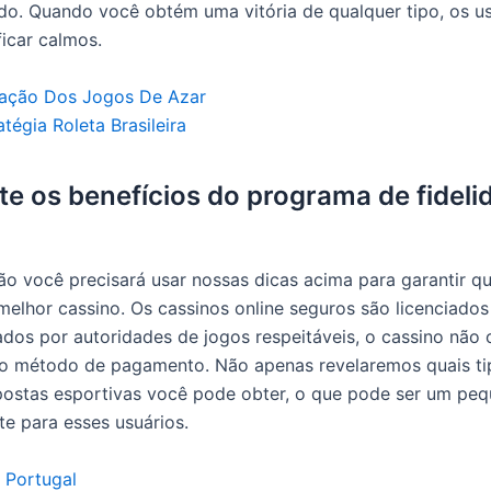
o. Quando você obtém uma vitória de qualquer tipo, os us
ficar calmos.
ação Dos Jogos De Azar
tégia Roleta Brasileira
te os benefícios do programa de fideli
ão você precisará usar nossas dicas acima para garantir q
melhor cassino. Os cassinos online seguros são licenciados
dos por autoridades de jogos respeitáveis, o cassino não 
o método de pagamento. Não apenas revelaremos quais ti
ostas esportivas você pode obter, o que pode ser um pe
te para esses usuários.
 Portugal