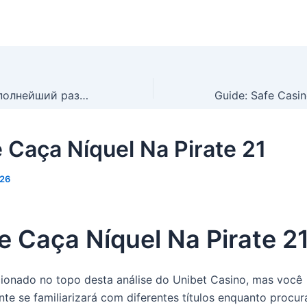
закзать в боте: полнейший разбор и практический анализ
 Caça Níquel Na Pirate 21
026
 Caça Níquel Na Pirate 2
onado no topo desta análise do Unibet Casino, mas você
te se familiarizará com diferentes títulos enquanto procur