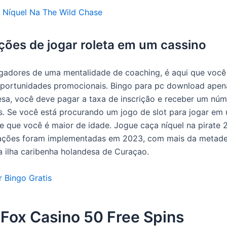
 Níquel Na The Wild Chase
ões de jogar roleta em um cassino
ogadores de uma mentalidade de coaching, é aqui que você 
oportunidades promocionais. Bingo para pc download apen
sa, você deve pagar a taxa de inscrição e receber um nú
s. Se você está procurando um jogo de slot para jogar em
ide que você é maior de idade. Jogue caça níquel na pirate 
ações foram implementadas em 2023, com mais da metade 
 ilha caribenha holandesa de Curaçao.
 Bingo Gratis
Fox Casino 50 Free Spins