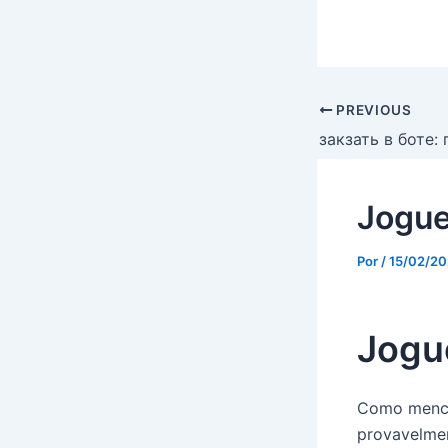
PREVIOUS
Jogue
Por
/
15/02/2
Jogue
Como menci
provavelmen