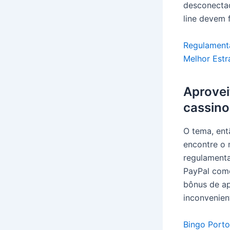
desconectad
line devem 
Regulament
Melhor Estra
Aprovei
cassino
O tema, ent
encontre o 
regulamenta
PayPal com
bônus de ap
inconvenien
Bingo Porto