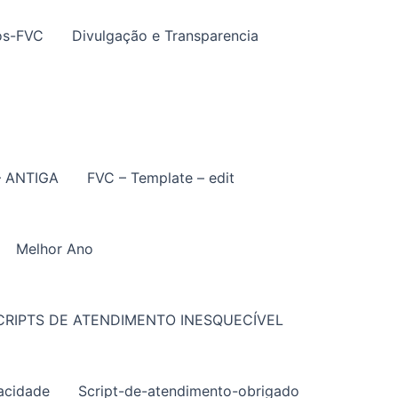
os-FVC
Divulgação e Transparencia
 ANTIGA
FVC – Template – edit
Melhor Ano
CRIPTS DE ATENDIMENTO INESQUECÍVEL
vacidade
Script-de-atendimento-obrigado