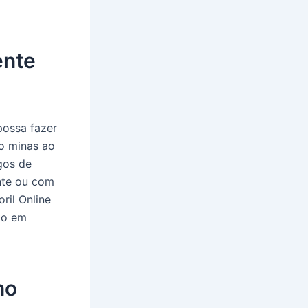
ente
possa fazer
o minas ao
gos de
nte ou com
ril Online
to em
no