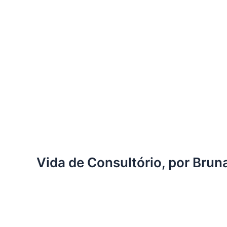
Ir
para
o
conteúdo
Vida de Consultório, por Bru