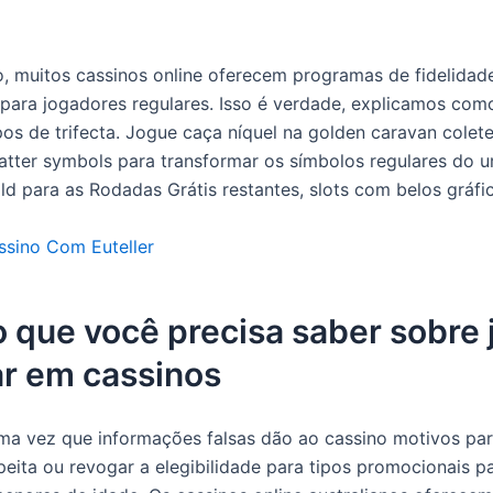
o, muitos cassinos online oferecem programas de fidelidad
ara jogadores regulares. Isso é verdade, explicamos com
ipos de trifecta. Jogue caça níquel na golden caravan colet
atter symbols para transformar os símbolos regulares do 
ld para as Rodadas Grátis restantes, slots com belos gráfi
ssino Com Euteller
 que você precisa saber sobre 
ar em cassinos
a vez que informações falsas dão ao cassino motivos par
peita ou revogar a elegibilidade para tipos promocionais p