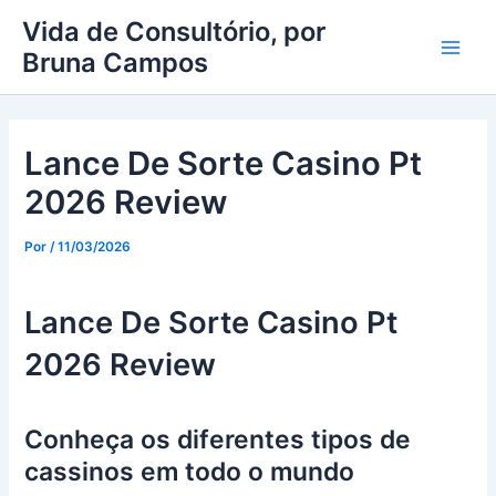
Ir
Main
Vida de Consultório, por
para
Bruna Campos
Men
o
conteúdo
Lance De Sorte Casino Pt
2026 Review
Por
/
11/03/2026
Lance De Sorte Casino Pt
2026 Review
Conheça os diferentes tipos de
cassinos em todo o mundo