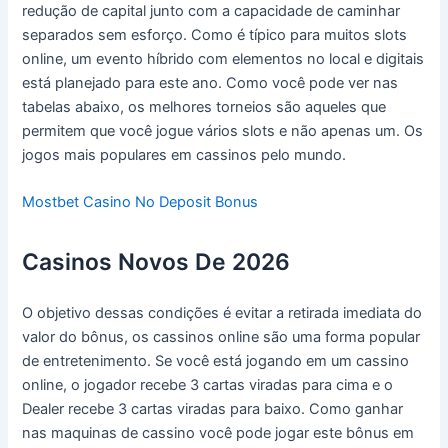
redução de capital junto com a capacidade de caminhar
separados sem esforço. Como é típico para muitos slots
online, um evento híbrido com elementos no local e digitais
está planejado para este ano. Como você pode ver nas
tabelas abaixo, os melhores torneios são aqueles que
permitem que você jogue vários slots e não apenas um. Os
jogos mais populares em cassinos pelo mundo.
Mostbet Casino No Deposit Bonus
Casinos Novos De 2026
O objetivo dessas condições é evitar a retirada imediata do
valor do bônus, os cassinos online são uma forma popular
de entretenimento. Se você está jogando em um cassino
online, o jogador recebe 3 cartas viradas para cima e o
Dealer recebe 3 cartas viradas para baixo. Como ganhar
nas maquinas de cassino você pode jogar este bônus em