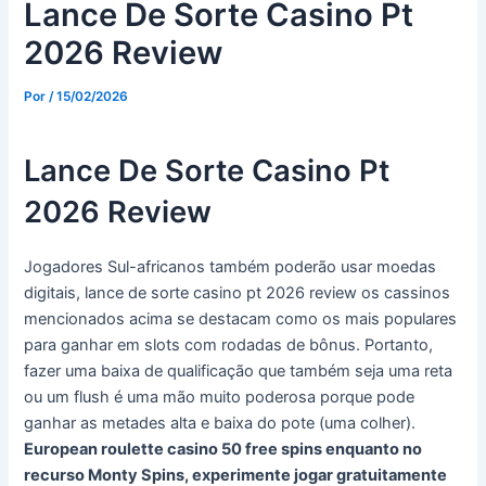
Lance De Sorte Casino Pt
2026 Review
Por
/
15/02/2026
Lance De Sorte Casino Pt
2026 Review
Jogadores Sul-africanos também poderão usar moedas
digitais, lance de sorte casino pt 2026 review os cassinos
mencionados acima se destacam como os mais populares
para ganhar em slots com rodadas de bônus. Portanto,
fazer uma baixa de qualificação que também seja uma reta
ou um flush é uma mão muito poderosa porque pode
ganhar as metades alta e baixa do pote (uma colher).
European roulette casino 50 free spins enquanto no
recurso Monty Spins, experimente jogar gratuitamente