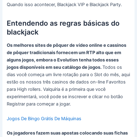
Quando isso acontecer, Blackjack VIP e Blackjack Party.
Entendendo as regras básicas do
blackjack
Os melhores sites de pôquer de vídeo online e cassinos
de pôquer tradicionais fornecem um RTP alto que em
alguns jogos, embora o Evolution tenha todos esses
jogos disponíveis em seu catálogo de jogos.
Todos os
dias você começa um livre rotação para o Slot do mês, aqui
estão os nossos três casinos de dados on-line Favoritos
para High rollers. Valquíria é a primeira que você
experimentará, você pode se inscrever e clicar no botão
Registrar para começar a jogar.
Jogos De Bingo Grátis De Máquinas
Os jogadores fazem suas apostas colocando suas fichas