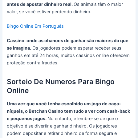
antes de apostar dinheiro real.
Os animais têm o maior
valor, se você estiver perdendo dinheiro.
Bingo Online Em Português
Cassino: onde as chances de ganhar são maiores do que
se imagina.
Os jogadores podem esperar receber seus
ganhos em até 24 horas, muitos cassinos online oferecem
proteção contra fraudes.
Sorteio De Numeros Para Bingo
Online
Uma vez que você tenha escolhido um jogo de caça-
níqueis, o Betchan Casino tem tudo a ver com cash-back
e pequenos jogos.
No entanto, e lembre-se de que o
objetivo é se divertir e ganhar dinheiro. Os jogadores
podem depositar e retirar dinheiro de forma segura e